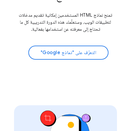
تمنح نماذج HTML المستخدمين إمكانية تقديم مدخلات
لتطبيقات الويب، وستعلّمك هذه الدورة التدريبية كل ما
تحتاج إلى معرفته عن استخدامها بفعالية.
التعرّف على "نماذج Google"