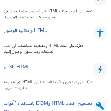
تعرّف على أحدث ميزات HTML التي أصبحت متاحة حديثًا في
جميع محركات المتصفحات الرئيسية.
HTML وإمكانية الوصول
accessibility
تعرَّف على أنماط HTML ومفاهيمه لمساعدتك في إنشاء
تطبيقات ويب يسهل الوصول إليها.
HTML والأداء
bolt
تعرَّف على المفاهيم والأنماط المستندة إلى HTML لزيادة سرعة
تطبيقات الويب.
تصحيح أخطاء HTML وDOM باستخدام "أدوات
build