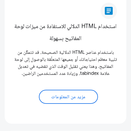
article
استخدام HTML الدلالي للاستفادة من ميزات لوحة
المفاتيح بسهولة
باستخدام عناصر HTML الدلالية الصحيحة، قد تتمكّن من
تلبية معظم احتياجاتك أو جميعها المتعلّقة بالوصول إلى لوحة
المفاتيح. وهذا يعني تقليل الوقت الذي تقضيه في تعديل
علامة tabindex، وزيادة عدد المستخدمين الراضين.
مزيد من المعلومات