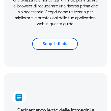
che utilizza l'elemento
link
HTML per indicare
al browser di recuperare una risorsa prima che
sia necessaria. Scopri come utilizzarlo per
migliorare le prestazioni delle tue applicazioni
web in questa guida.
Scopri di più
article
Caricamento lento delle immagini a