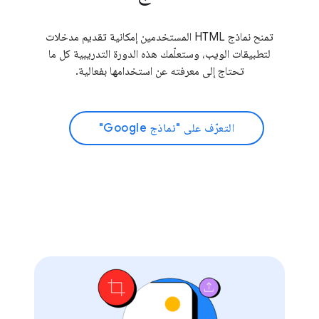
تمنح نماذج HTML المستخدمين إمكانية تقديم مدخلات
لتطبيقات الويب، وستعلّمك هذه الدورة التدريبية كل ما
تحتاج إلى معرفته عن استخدامها بفعالية.
التعرّف على "نماذج Google"