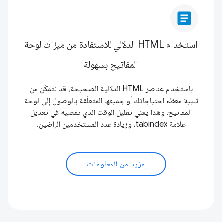
article
استخدام HTML الدلالي للاستفادة من ميزات لوحة
المفاتيح بسهولة
باستخدام عناصر HTML الدلالية الصحيحة، قد تتمكّن من
تلبية معظم احتياجاتك أو جميعها المتعلّقة بالوصول إلى لوحة
المفاتيح. وهذا يعني تقليل الوقت الذي تقضيه في تعديل
علامة tabindex، وزيادة عدد المستخدمين الراضين.
مزيد من المعلومات