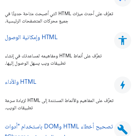
تعرّف على أحدث ميزات HTML التي أصبحت متاحة حديثًا في
جميع محركات المتصفحات الرئيسية.
HTML وإمكانية الوصول
accessibility
تعرَّف على أنماط HTML ومفاهيمه لمساعدتك في إنشاء
تطبيقات ويب يسهل الوصول إليها.
HTML والأداء
bolt
تعرَّف على المفاهيم والأنماط المستندة إلى HTML لزيادة سرعة
تطبيقات الويب.
تصحيح أخطاء HTML وDOM باستخدام "أدوات
build