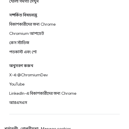
খোলা সমস্যা দেখুন
সম্পর্কিত বিষয়বস্তু
বিকাশকারীদের জন্য Chrome
Chromium আপডেট
কেস স্টাডিজ
পডকাস্ট এবং শো
অনুসরণ করুন
X-এ @ChromiumDev
YouTube
LinkedIn-এ বিকাশকারীদের জন্য Chrome
আরএসএস
শর্তাবলী
গোপনীয়তা
Manage cookies