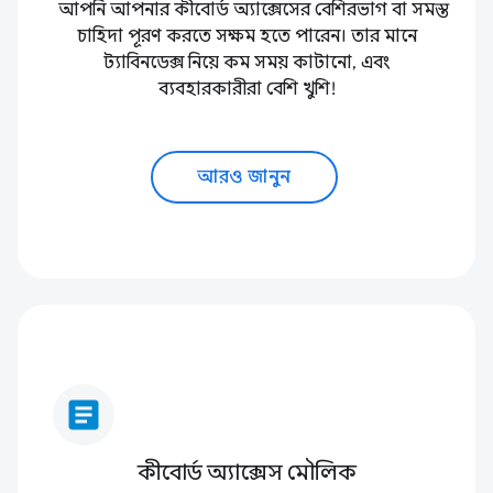
আপনি আপনার কীবোর্ড অ্যাক্সেসের বেশিরভাগ বা সমস্ত
চাহিদা পূরণ করতে সক্ষম হতে পারেন। তার মানে
ট্যাবিনডেক্স নিয়ে কম সময় কাটানো, এবং
ব্যবহারকারীরা বেশি খুশি!
আরও জানুন
article
কীবোর্ড অ্যাক্সেস মৌলিক