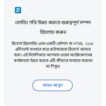
article
লোডিং গতি উন্নত করতে গুরুত্বপূর্ণ সম্পদ
প্রিলোড করুন
রিসোর্স প্রিলোডিং এমন একটি কৌশল যা HTML
link
এলিমেন্ট ব্যবহার করে ব্রাউজারকে রিসোর্স আনতে
বলে। এই নির্দেশিকায় আপনার ওয়েব অ্যাপ্লিকেশনের
কর্মক্ষমতা উন্নত করতে এটি কীভাবে ব্যবহার করবেন
তা শিখুন।
আরও জানুন