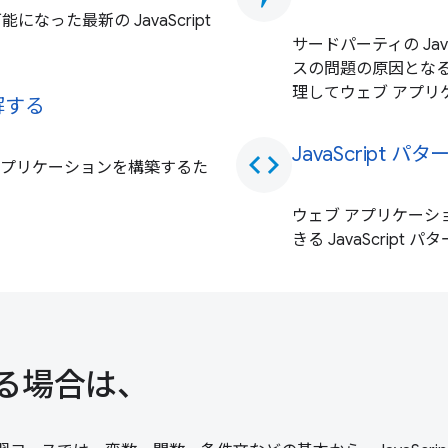
った最新の JavaScript
サードパーティの Ja
スの問題の原因とな
理してウェブ アプリ
理解する
JavaScript 
code
えるアプリケーションを構築するた
ウェブ アプリケー
きる JavaScript
用する場合は、