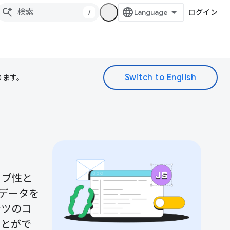
/
ログイン
ります。
ィブ性と
データを
ンツのコ
ことがで