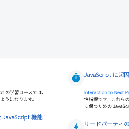
JavaScript 
timer
ript の学習コースでは、
Interaction to Next
せるようになります。
性指標です。これら
に保つための JavaS
aScript 機能
サードパーティの J
bolt