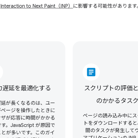
の
Interaction to Next Paint（INP）
に影響する可能性があります。こ
article
力遅延を最適化する
スクリプトの評価
のかかるタス
遅延が長くなるのは、ユー
がページを操作したときに
ページの読み込み中にス
ウザが応答に時間がかかる
トをダウンロードすると
す。JavaScript が原因で
間のタスクが発生して
ことが多いです。このガイ