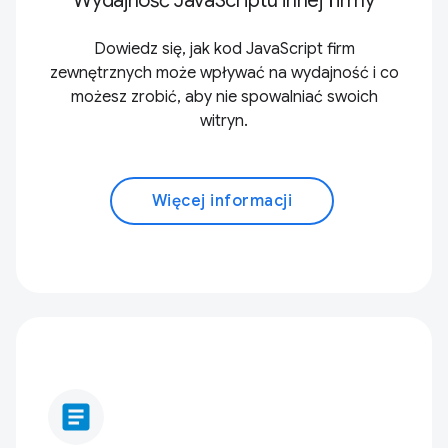
Wydajność JavaScriptu innej firmy
Dowiedz się, jak kod JavaScript firm
zewnętrznych może wpływać na wydajność i co
możesz zrobić, aby nie spowalniać swoich
witryn.
Więcej informacji
article