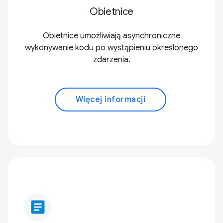
Obietnice
Obietnice umożliwiają asynchroniczne
wykonywanie kodu po wystąpieniu określonego
zdarzenia.
Więcej informacji
article