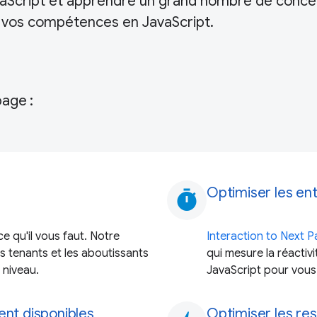
avaScript et apprendre un grand nombre de conce
r vos compétences en JavaScript.
page :
Optimiser les en
timer
e qu'il vous faut. Notre
Interaction to Next Pa
s tenants et les aboutissants
qui mesure la réactiv
 niveau.
JavaScript pour vous
ent disponibles
Optimiser les re