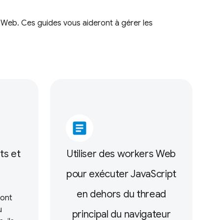
 Web. Ces guides vous aideront à gérer les
article
ts et
Utiliser des workers Web
s
pour exécuter JavaScript
en dehors du thread
sont
u
principal du navigateur