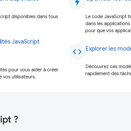
bolt
cript disponibles dans tous
Le code JavaScript t
dans les application
pour que vos applica
lités JavaScript
Explorer les mod
code
Découvrez ces modèle
tés pour vous aider à créer
rapidement des tâch
vos utilisateurs.
ipt ?