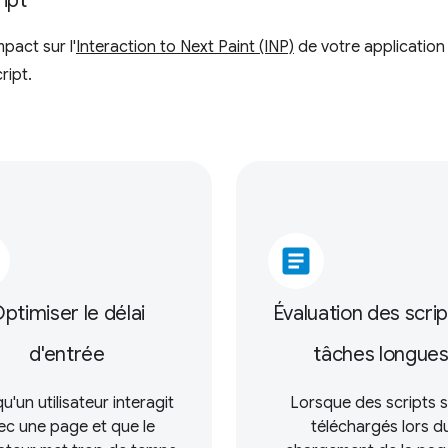
ipt
pact sur l'
Interaction to Next Paint (INP)
de votre application
ript.
article
ptimiser le délai
Évaluation des scrip
d'entrée
tâches longue
u'un utilisateur interagit
Lorsque des scripts 
ec une page et que le
téléchargés lors d