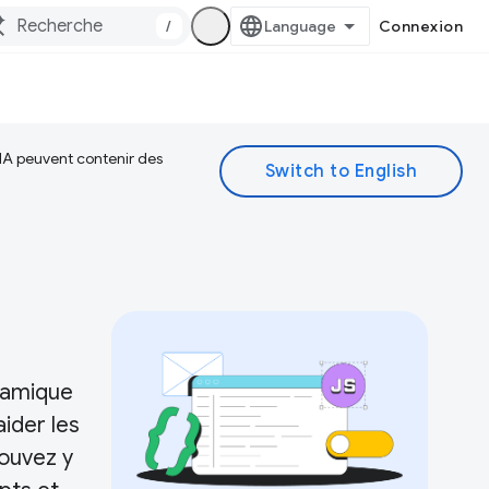
/
Connexion
 IA peuvent contenir des
ynamique
ider les
pouvez y