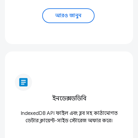
আরও জানুন
article
ইনডেক্সডডিবি
IndexedDB API ফাইল এবং ব্লব সহ কাঠামোগত
ডেটার ক্লায়েন্ট-সাইড স্টোরেজ অফার করে।