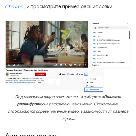
Chrome
, и просмотрите пример расшифровки.
more_horiz
Под названием видео нажмите
и выберите
«Показать
расшифровку»
в раскрывающемся меню. Стенограммы
отображаются справа или внизу видео, в зависимости от размера
экрана.