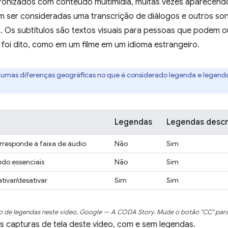
ronizados com conteúdo multimídia, muitas vezes aparecendo 
 ser consideradas uma transcrição de diálogos e outros son
. Os subtítulos são textos visuais para pessoas que podem ou
foi dito, como em um filme em um idioma estrangeiro.
umas diferenças geográficas no que é considerado legenda e legenda d
Legendas
Legendas descr
orresponde à faixa de áudio
Não
Sim
ndo essenciais
Não
Sim
tivar/desativar
Sim
Sim
o de legendas neste vídeo,
Google — A CODA Story
. Mude o botão "CC" par
 capturas de tela deste vídeo, com e sem legendas.