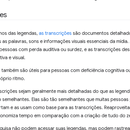
ões
mos das legendas,
as transcrições
são documentos detalhado
as palavras, sons e informações visuais essenciais da mídia.
 pessoas com perda auditiva ou surdez, e as transcrições de
iva e visual.
s também são úteis para pessoas com deficiência cognitiva o
óprio ritmo.
scrições sejam geralmente mais detalhadas do que as legend
o semelhantes. Elas são tão semelhantes que muitas pessoas
rtam e as usam como base para as transcrições. Reaproveitar
conomiza tempo em comparação com a criação de tudo do z
quisa não podem acessar suas legendas, mas podem rastrear 