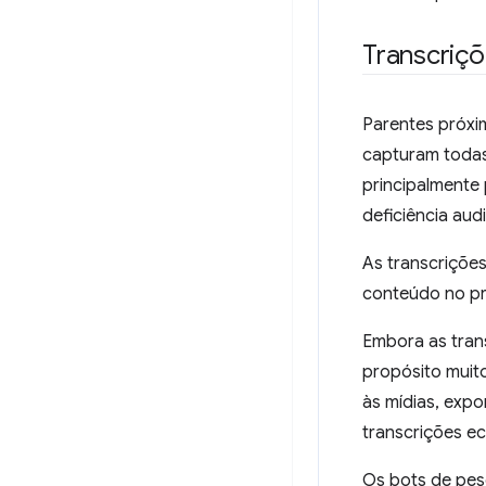
Transcriç
Parentes próxi
capturam todas 
principalmente
deficiência audit
As transcriçõe
conteúdo no pr
Embora as tran
propósito muit
às mídias, expo
transcrições e
Os bots de pes