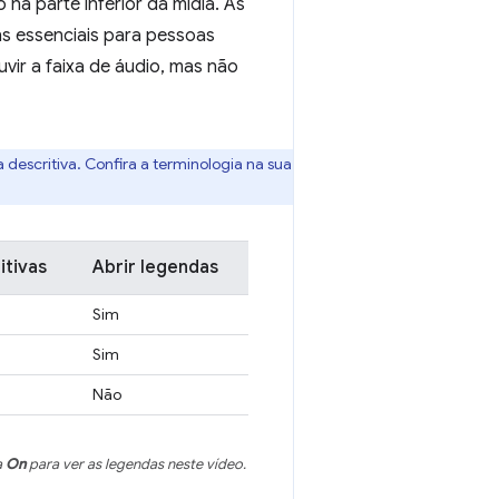
na parte inferior da mídia. As
s essenciais para pessoas
vir a faixa de áudio, mas não
escritiva. Confira a terminologia na sua
itivas
Abrir legendas
Sim
Sim
Não
a
On
para ver as legendas neste vídeo.