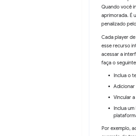
Quando você in
aprimorada. É 
penalizado pel
Cada player de
esse recurso i
acessar a inter
faça o seguinte
Inclua o 
Adicionar
Vincular a
Inclua um 
plataform
Por exemplo, a