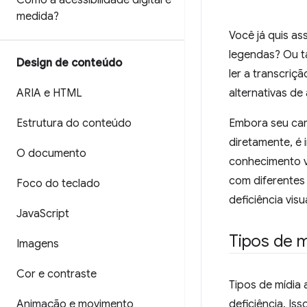
Como a acessibilidade digital é
medida?
Você já quis as
legendas? Ou ta
Design de conteúdo
ler a transcriç
ARIA e HTML
alternativas de
Estrutura do conteúdo
Embora seu car
diretamente, é
O documento
conhecimento v
com diferentes
Foco do teclado
deficiência vis
Java
Script
Tipos de m
Imagens
Cor e contraste
Tipos de mídia
Animação e movimento
deficiência. Is