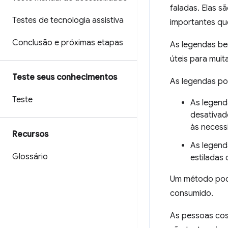
faladas. Elas s
Testes de tecnologia assistiva
importantes que
Conclusão e próximas etapas
As legendas be
úteis para muit
Teste seus conhecimentos
As legendas po
Teste
As legend
desativad
às necess
Recursos
As legend
Glossário
estiladas 
Um método pode
consumido.
As pessoas cos