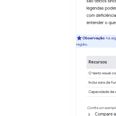
são textos sinc
legendas podem
com deficiência
entender o que 
Observação
:
há alg
região.
Recursos
O texto visual c
Inclui sons de fu
Capacidade de a
Confira um exempl
Compare as