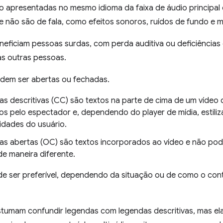
ão apresentadas no mesmo idioma da faixa de áudio principal
 não são de fala, como efeitos sonoros, ruídos de fundo e m
neficiam pessoas surdas, com perda auditiva ou deficiências
as outras pessoas.
dem ser abertas ou fechadas.
as descritivas (CC) são textos na parte de cima de um vídeo
os pelo espectador e, dependendo do player de mídia, estil
idades do usuário.
as abertas (OC) são textos incorporados ao vídeo e não po
de maneira diferente.
 ser preferível, dependendo da situação ou de como o cont
tumam confundir legendas com legendas descritivas, mas el