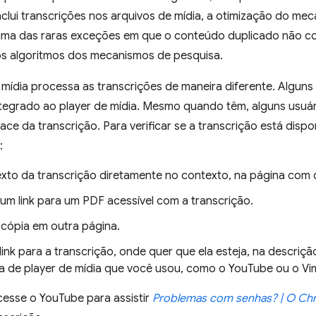
clui transcrições nos arquivos de mídia, a otimização do me
uma das raras exceções em que o conteúdo duplicado não c
os algoritmos dos mecanismos de pesquisa.
 mídia processa as transcrições de maneira diferente. Algun
ntegrado ao player de mídia. Mesmo quando têm, alguns usu
face da transcrição. Para verificar se a transcrição está dispo
:
texto da transcrição diretamente no contexto, na página com 
 um link para um PDF acessível com a transcrição.
 cópia em outra página.
link para a transcrição, onde quer que ela esteja, na descriç
a de player de mídia que você usou, como o YouTube ou o Vi
cesse o YouTube para assistir
Problemas com senhas? | O Ch