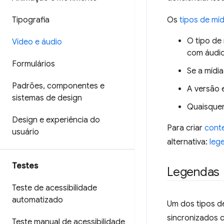
Tipografia
Os
tipos de míd
O tipo de
Vídeo e áudio
com áudio
Formulários
Se a mídi
Padrões
,
componentes e
A versão 
sistemas de design
Quaisquer
Design e experiência do
Para criar
conte
usuário
alternativa:
leg
Testes
Legendas
Teste de acessibilidade
automatizado
Um dos tipos d
sincronizados 
Teste manual de acessibilidade