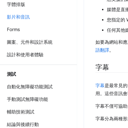
字體排版
媒體是直
影片和音訊
您指定的 
Forms
任何其他
圖案、元件和設計系統
如要為網站和應
語翻譯
。
設計和使用者體驗
字幕
測試
字幕
是最常見的
自動化無障礙功能測試
用。這些音訊會
手動測試無障礙功能
字幕不僅可協助
輔助技術測試
字幕分為兩種形
結論與後續行動