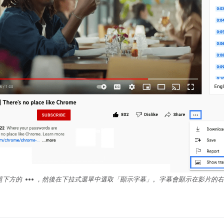
more_horiz
題下方的
，然後在下拉式選單中選取「顯示字幕」
。字幕會顯示在影片的右