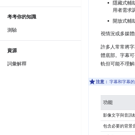
隱藏式輔
用者需求
考考你的知識
開放式輔助
測驗
視情況或多媒體
許多人常常將字
資源
體底部。字幕可
詞彙解釋
軌但可能不理解
注意：
字幕和字幕的
功能
影像文字與音訊
包含必要的背景