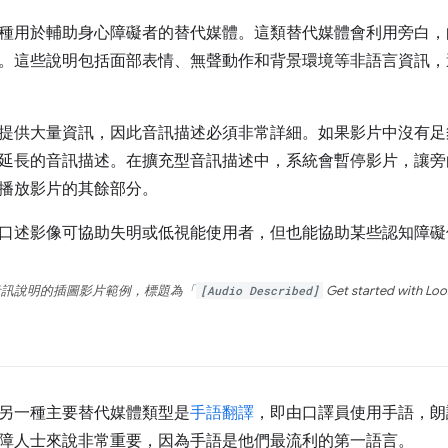
種用於輔助身心障礙者的替代媒體。這類替代媒體會利用旁白，
。這些說明包括面部表情、無聲動作和背景環境等非語言資訊，
提供大量資訊，因此音訊描述必須非常詳細。如果影片中沒有足
延長的音訊描述。在擴充型音訊描述中，系統會暫停影片，讓旁
播放影片的其餘部分。
口述影像可協助失明或低視能使用者，但也能協助某些認知障礙
音訊說明的插圖影片範例，標題為「
[Audio Described]
Get started with Lo
另一種主要替代媒體類型是
手語翻譯
，即由口譯員使用手語，朗
障人士來說非常重要，因為手語是他們最流利的第一語言。