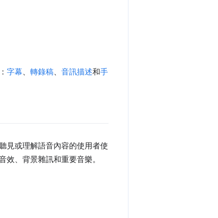
：
字幕
、
轉錄稿
、
音訊描述
和
手
聽見或理解語音內容的使用者使
音效、背景雜訊和重要音樂。