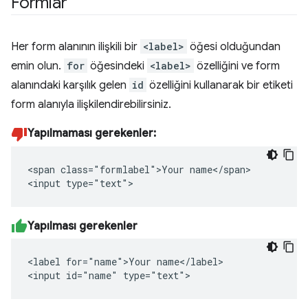
Formlar
Her form alanının ilişkili bir
<label>
öğesi olduğundan
emin olun.
for
öğesindeki
<label>
özelliğini ve form
alanındaki karşılık gelen
id
özelliğini kullanarak bir etiketi
form alanıyla ilişkilendirebilirsiniz.
Yapılmaması gerekenler:
<span class="formlabel">Your name</span>

<input type="text">
Yapılması gerekenler
<label for="name">Your name</label>

<input id="name" type="text">