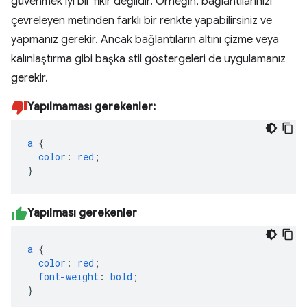
güvenmek iyi bir fikir değildir. Örneğin, bağlantılarınızı
çevreleyen metinden farklı bir renkte yapabilirsiniz ve
yapmanız gerekir. Ancak bağlantıların altını çizme veya
kalınlaştırma gibi başka stil göstergeleri de uygulamanız
gerekir.
Yapılmaması gerekenler:
a
{
color
:
red
;
}
Yapılması gerekenler
a
{
color
:
red
;
font-weight
:
bold
;
}