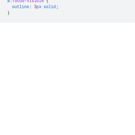
a
:
focus-visible
{
outline
:
3
px
solid
;
}