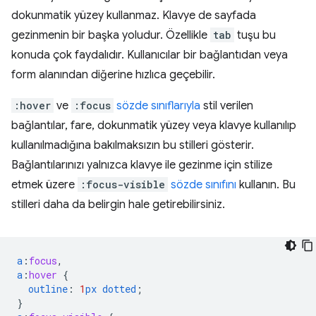
dokunmatik yüzey kullanmaz. Klavye de sayfada
gezinmenin bir başka yoludur. Özellikle
tab
tuşu bu
konuda çok faydalıdır. Kullanıcılar bir bağlantıdan veya
form alanından diğerine hızlıca geçebilir.
:hover
ve
:focus
sözde sınıflarıyla
stil verilen
bağlantılar, fare, dokunmatik yüzey veya klavye kullanılıp
kullanılmadığına bakılmaksızın bu stilleri gösterir.
Bağlantılarınızı yalnızca klavye ile gezinme için stilize
etmek üzere
:focus-visible
sözde sınıfını
kullanın. Bu
stilleri daha da belirgin hale getirebilirsiniz.
a
:
focus
,
a
:
hover
{
outline
:
1
px
dotted
;
}