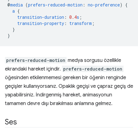
@
media
(
prefers-reduced-motion
:
no-preference
)
{
a
{
transition-duration
:
0.4
s
;
transition-property
:
transform
;
}
}
prefers-reduced-motion
medya sorgusu özellikle
ekrandaki hareket içindir.
prefers-reduced-motion
öğesinden etkilenmemesi gereken bir öğenin renginde
geçişler kullanıyorsanız. Opaklık geçişi ve çapraz geçiş de
yapabilirsiniz. İndirgenmiş hareket, animasyonun
tamamen devre dışı bırakılması anlamına gelmez.
Ses