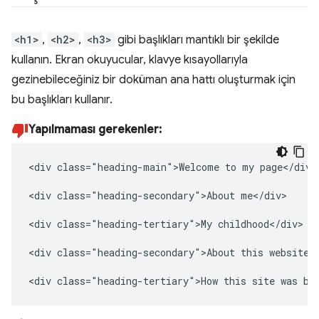
<h1>
,
<h2>
,
<h3>
gibi başlıkları mantıklı bir şekilde
kullanın. Ekran okuyucular, klavye kısayollarıyla
gezinebileceğiniz bir doküman ana hattı oluşturmak için
bu başlıkları kullanır.
Yapılmaması gerekenler:
<div class="heading-main">Welcome to my page</div>

<div class="heading-secondary">About me</div>

<div class="heading-tertiary">My childhood</div>

<div class="heading-secondary">About this website</
<div class="heading-tertiary">How this site was bu