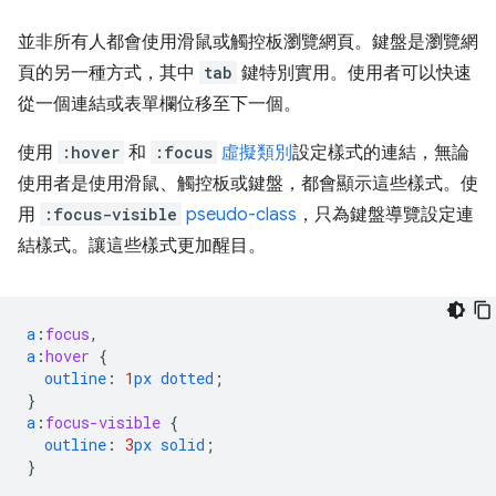
並非所有人都會使用滑鼠或觸控板瀏覽網頁。鍵盤是瀏覽網
頁的另一種方式，其中
tab
鍵特別實用。使用者可以快速
從一個連結或表單欄位移至下一個。
使用
:hover
和
:focus
虛擬類別
設定樣式的連結，無論
使用者是使用滑鼠、觸控板或鍵盤，都會顯示這些樣式。使
用
:focus-visible
pseudo-class
，只為鍵盤導覽設定連
結樣式。讓這些樣式更加醒目。
a
:
focus
,
a
:
hover
{
outline
:
1
px
dotted
;
}
a
:
focus-visible
{
outline
:
3
px
solid
;
}