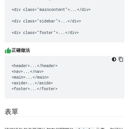
<div class="maincontent">...</div>

<div class="sidebar">...</div>

<div class="footer">...</div>
正確做法
<header>...</header>

<nav>...</nav>

<main>...</main>

<aside>...</aside>

<footer>...</footer>
表單