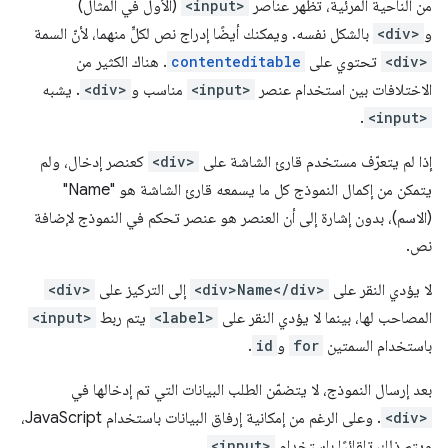
من الناحية المرئية، تظهر عناصر
<input>
(الأول في المثال)
و
<div>
بالشكل نفسه. ويمكنك أيضًا إدراج نص لكلٍّ منهما، لأنّ السمة
<div>
تحتوي على
contenteditable
. هناك الكثير من
الاختلافات بين استخدام عنصر
<input>
مناسب و
<div>
. يشبه
.
<input>
إذا لم يتعرّف مستخدم قارئ الشاشة على
<div>
كعنصر إدخال، ولم
يتمكن من إكمال النموذج كل ما يسمعه قارئ الشاشة هو "Name"
(الاسم)، بدون إشارة إلى أن العنصر هو عنصر تحكم في النموذج لإضافة
نص.
لا يؤدي النقر على
<div>Name</div>
إلى التركيز على
<div>
المصاحب لها، بينما لا يؤدي النقر على
<label>
يتم ربط
<input>
باستخدام السمتين
for
و
id
.
بعد إرسال النموذج، لا يتضمّن الطلب البيانات التي تم إدخالها في
<div>
. وعلى الرغم من إمكانية إرفاق البيانات باستخدام JavaScript،
ويتم ذلك تلقائيًا باستخدام
<input>
.