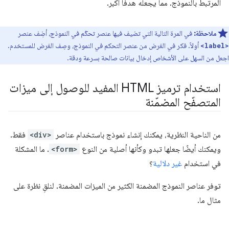
المرتبط بالنموذج. مما يجعله هدفًا أكبر.
ملاحظة:
في المرة التالية التي تضيف فيها عنصر تحكّم في النموذج، أضِف عنصر
أولاً. فكر في الغرض من عنصر التحكم في النموذج، وصِف الغرض للمستخدم.
<label>
اجعل من السهل على الأشخاص إدخال بيانات صالحة بسرعة ودقة.
استخدام ترميز HTML المفيد للوصول إلى ميزات
المتصفّح المضمّنة
من الناحية النظرية، يمكنك إنشاء نموذج باستخدام عناصر
<div>
فقط.
ويمكنك أيضًا جعلها تبدو وكأنها أصلية من النوع
<form>
. ما المشكلة
في استخدام
غير دلالية
؟
توفر عناصر النموذج المضمنة الكثير من الميزات المضمنة. لنلقِ نظرة على
مثال ما.