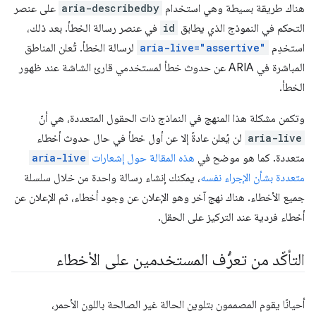
هناك طريقة بسيطة وهي استخدام
aria-describedby
على عنصر
التحكم في النموذج الذي يطابق
id
في عنصر رسالة الخطأ. بعد ذلك،
استخدِم
aria-live="assertive"
لرسالة الخطأ. تُعلن المناطق
المباشرة في ARIA عن حدوث خطأ لمستخدمي قارئ الشاشة عند ظهور
الخطأ.
وتكمن مشكلة هذا المنهج في النماذج ذات الحقول المتعددة، هي أنّ
aria-live
لن يُعلن عادةً إلا عن أول خطأ في حال حدوث أخطاء
متعددة. كما هو موضح في
هذه المقالة حول إشعارات
aria-live
متعددة بشأن الإجراء نفسه
، يمكنك إنشاء رسالة واحدة من خلال سلسلة
جميع الأخطاء. هناك نهج آخر وهو الإعلان عن وجود أخطاء، ثم الإعلان عن
أخطاء فردية عند التركيز على الحقل.
التأكّد من تعرُّف المستخدمين على الأخطاء
أحيانًا يقوم المصممون بتلوين الحالة غير الصالحة باللون الأحمر،