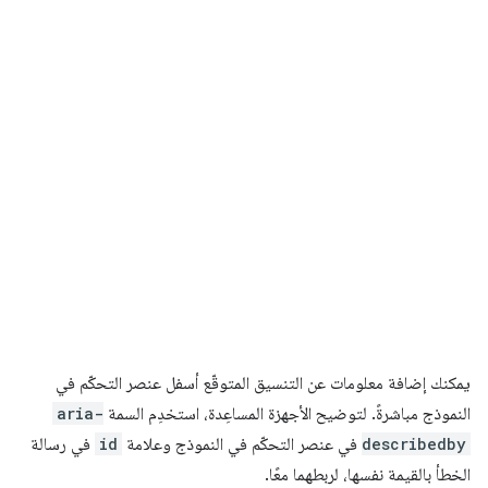
يمكنك إضافة معلومات عن التنسيق المتوقّع أسفل عنصر التحكّم في
النموذج مباشرةً. لتوضيح الأجهزة المساعِدة، استخدِم السمة
aria-
describedby
في عنصر التحكّم في النموذج وعلامة
id
في رسالة
الخطأ بالقيمة نفسها، لربطهما معًا.