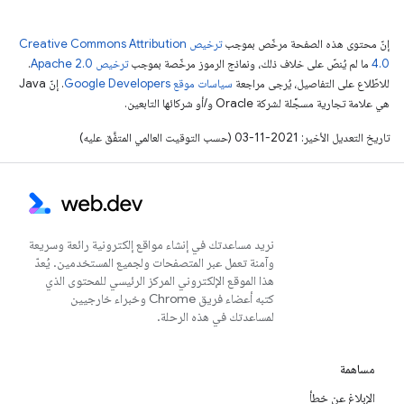
إنّ محتوى هذه الصفحة مرخّص بموجب
ترخيص Creative Commons Attribution
4.0‏
ما لم يُنصّ على خلاف ذلك، ونماذج الرموز مرخّصة بموجب
ترخيص Apache 2.0‏
.
للاطّلاع على التفاصيل، يُرجى مراجعة
سياسات موقع Google Developers‏
. إنّ Java
هي علامة تجارية مسجَّلة لشركة Oracle و/أو شركائها التابعين.
تاريخ التعديل الأخير: 2021-11-03 (حسب التوقيت العالمي المتفَّق عليه)
نريد مساعدتك في إنشاء مواقع إلكترونية رائعة وسريعة
وآمنة تعمل عبر المتصفحات ولجميع المستخدمين. يُعدّ
هذا الموقع الإلكتروني المركز الرئيسي للمحتوى الذي
كتبه أعضاء فريق Chrome وخبراء خارجيين
لمساعدتك في هذه الرحلة.
مساهمة
الإبلاغ عن خطأ