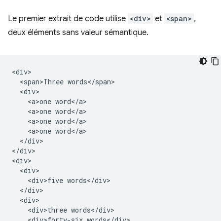
Le premier extrait de code utilise
<div>
et
<span>
,
deux éléments sans valeur sémantique.
<div>

  <span>Three words</span>

  <div>

    <a>one word</a>

    <a>one word</a>

    <a>one word</a>

    <a>one word</a>

  </div>

</div>

<div>

  <div>

    <div>five words</div>

  </div>

  <div>

    <div>three words</div>

    <div>forty-six words</div>
