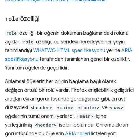
role
özelliği
role
özelliği, bir öğenin doküman bağlamındaki rolünü
açıklar.
role
özelliği, bu serideki neredeyse her şeyin
tanımlandığı
WHATWG HTML spesifikasyonu
yerine
ARIA
spesifikasyonu
tarafından tanımlanan genel bir özelliktir.
Yani tüm öğelerde geçerlidir.
Anlamsal öğelerin her birinin bağlama bağlı olarak
değişen örtülü bir rolü vardır. Firefox erişilebilirlik geliştirici
araçları ekran görüntüsünde gördüğümüz gibi, en üst
düzeydeki
<header>
,
<main>
,
<footer>
ve
<nav>
öğelerinin tümü önemli yerlerdi.
<main>
içine
yerleştirilmiş
<header>
ise bir bölümdü. Chrome ekran
görüntüsünde bu öğelerin
ARIA rolleri
listeleniyor: