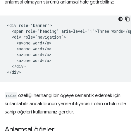
anlamsal olmayan sürümü anlamsal hale getirebiliriz:
<div role="banner">

  <span role="heading" aria-level="1">Three words</sp
  <div role="navigation">

    <a>one word</a>

    <a>one word</a>

    <a>one word</a>

    <a>one word</a>

  </div>

role
özelliği herhangi bir öğeye semantik eklemek için
kullanılabilir ancak bunun yerine ihtiyacınız olan örtülü role
sahip öğeleri kullanmanız gerekir.
Anlamsal öğeler