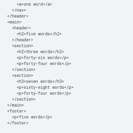
    <a>one word</a>

  </nav>

</header>

<main>

  <header>

    <h2>five words</h2>

  </header>

  <section>

    <h2>three words</h2>

    <p>forty-six words</p>

    <p>forty-four words</p>

  </section>

  <section>

    <h3>seven words</h3>

    <p>sixty-eight words</p>

    <p>forty-four words</p>

  </section>

</main>

<footer>

  <p>five words</p>
