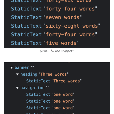
Şekil 3. İlk kod snippet'i.