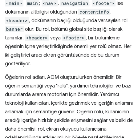
<main>
,
main
;
<nav>
,
navigation
;
<footer>
ise
dokümanın altbilgisi olduğundan
contentinfo
.
<header>
, dokümanın başlığı olduğunda varsayılan rol
banner
olur. Bu rol, bölümü global site başlığı olarak
tanımlar.
<header>
veya
<footer>
, bir bölümleme
öğesinin içine yerleştirildiğinde önemli yer rolü olmaz. Her
iki geliştirici aracı ekran görüntüsünde de bu durum
gösteriliyor.
Öğelerin rol adları, AOM oluşturulurken önemlidir. Bir
öğenin semantiği veya "rolü", yardımcı teknolojiler ve bazı
durumlarda arama motorları için önemlidir. Yardımcı
teknoloji kullanıcıları, içerikte gezinmek ve içeriğin anlamını
anlamak için semantiğe güvenir. Öğenin rolü, kullanıcının
aradığı içeriğe hızlı bir şekilde erişmesini sağlar ve belki de
daha önemlisi, rol, ekran okuyucu kullanıcısına
odaklanıldığında etkileşimli bir öğeyle nasıl etkileşimde