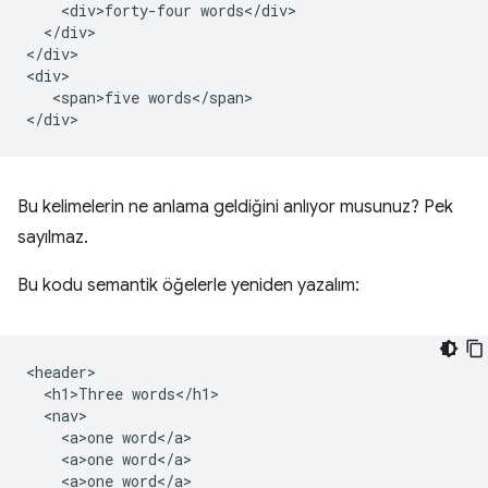
    <div>forty-four words</div>

  </div>

</div>

<div>

   <span>five words</span>

Bu kelimelerin ne anlama geldiğini anlıyor musunuz? Pek
sayılmaz.
Bu kodu semantik öğelerle yeniden yazalım:
<header>

  <h1>Three words</h1>

  <nav>

    <a>one word</a>

    <a>one word</a>

    <a>one word</a>
