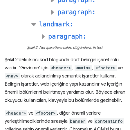
Şekil 2. Net işaretlere sahip düğümlerin listesi.
Şekil 2'deki ikinci kod bloğunda dört belirgin işaret rolü
vardır. "Gezinme" için
<header>
,
<main>
,
<footer>
ve
<nav>
olarak adlandırılmış semantik işaretler kullanır.
Belirgin işaretler, web içeriğine yapı kazandırır ve içeriğin
önemli bölümlerini belirtmeye yardımcı olur. Böylece ekran
okuyucu kullanıcıları, klavyeyle bu bölümlerde gezinebilir.
<header>
ve
<footer>
, diğer önemli yerlere
yerleştirilmediklerinde sırasıyla
banner
ve
contentinfo
rollerine sahip önemli yerlerdir. Chrome'un AOM'si bunu