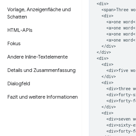
<div>

Vorlage
,
Anzeigenfläche und
  <span>Three wo
  <div>

Schatten
    <a>one word</
    <a>one word</
HTML-APIs
    <a>one word</
    <a>one word</
Fokus
  </div>

</div>

Andere Inline-Textelemente
<div>

  <div>

Details und Zusammenfassung
    <div>five wo
  </div>

  <div>

Dialogfeld
    <div>three w
    <div>forty-s
Fazit und weitere Informationen
    <div>forty-f
  </div>

  <div>

    <div>seven w
    <div>sixty-e
    <div>forty-f