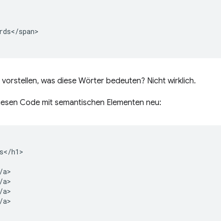
rds</span>

 vorstellen, was diese Wörter bedeuten? Nicht wirklich.
diesen Code mit semantischen Elementen neu:
s</h1>

a>

a>

a>

a>
