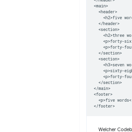
<main>

  <header>

    <h2>five wor
  </header>

  <section>

    <h2>three wo
    <p>forty-six
    <p>forty-fou
  </section>

  <section>

    <h3>seven wo
    <p>sixty-eig
    <p>forty-fou
  </section>

</main>

<footer>

  <p>five words</
Welcher Codebl