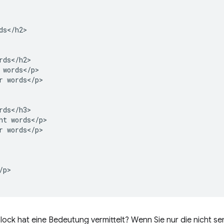
ds</h2>

rds</h2>

 words</p>

r words</p>

rds</h3>

ht words</p>

r words</p>

p>

ock hat eine Bedeutung vermittelt? Wenn Sie nur die nicht 