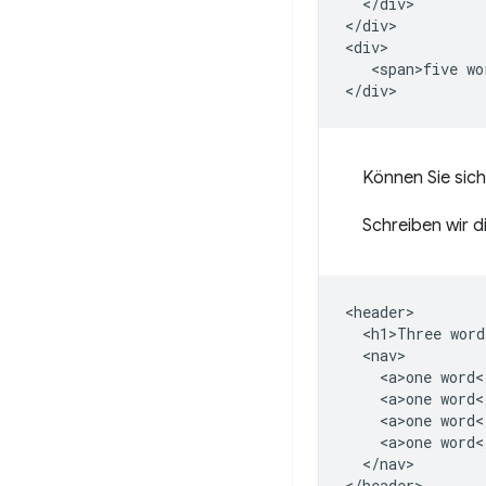
  </div>

</div>

<div>

   <span>five wo
Können Sie sich
Schreiben wir 
<header>

  <h1>Three word
  <nav>

    <a>one word</
    <a>one word</
    <a>one word</
    <a>one word</
  </nav>

</header>
