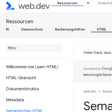
Ressourcen
Erste Sc
Ressourcen
KI
Datenschutz
Bedienungshilfen
HTML
Vielen Dank, dass
Willkommen bei Learn HTML!
bevorzugte Sprac
HTML-Übersicht
Dokumentstruktur
web.dev
Resso
Metadata
Sema
Semantisches HTML