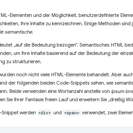
ML-Elementen und der Möglichkeit, benutzerdefinierte Element
chkeiten, Ihre Inhalte zu kennzeichnen. Einige Methoden sind 
ie
semantische
.
eutet „auf die Bedeutung bezogen“. Semantisches HTML bed
den, um Ihre Inhalte basierend auf der Bedeutung der einzel
ng zu strukturieren.
e wurden noch nicht viele HTML-Elemente behandelt. Aber au
and der folgenden beiden Code-Snippets sehen, wie semanti
 kann. Beide verwenden eine Wortanzahl anstelle von
ipsum lor
en Sie Ihrer Fantasie freien Lauf und erweitern Sie „dreißig W
e-Snippet werden
<div>
und
<span>
verwendet, zwei Elemen