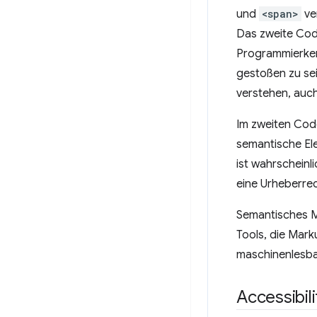
und
<span>
ve
Das zweite Cod
Programmierken
gestoßen zu sei
verstehen, auch
Im zweiten Code
semantische Ele
ist wahrscheinl
eine Urheberre
Semantisches Ma
Tools, die Mark
maschinenlesbar
Accessibil