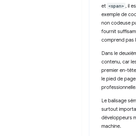
et
<span>
, il
exemple de cod
non codeuse puis
fournit suffisa
comprend pas le
Dans le deuxiè
contenu, car le
premier en-tête
le pied de page
professionnelle
Le balisage sém
surtout importan
développeurs m
machine.