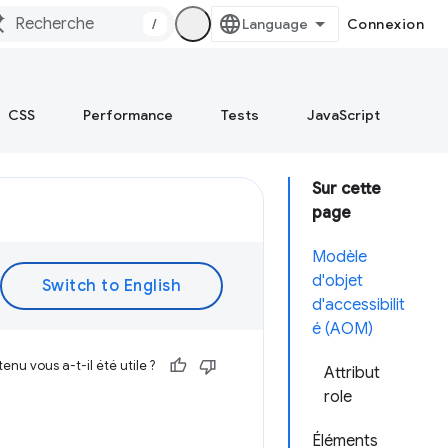
/
Connexion
CSS
Performance
Tests
JavaScript
Sur cette
page
Modèle
d'objet
d'accessibilit
é (AOM)
enu vous a-t-il été utile ?
Attribut
role
Éléments