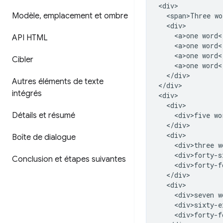
<div>

Modèle
,
emplacement et ombre
  <span>Three wo
  <div>

    <a>one word</
API HTML
    <a>one word</
    <a>one word</
Cibler
    <a>one word</
  </div>

Autres éléments de texte
</div>

intégrés
<div>

  <div>

Détails et résumé
    <div>five wo
  </div>

  <div>

Boîte de dialogue
    <div>three w
    <div>forty-s
Conclusion et étapes suivantes
    <div>forty-f
  </div>

  <div>

    <div>seven w
    <div>sixty-e
    <div>forty-f