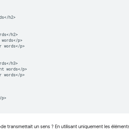
ds</h2>

rds</h2>

 words</p>

r words</p>

rds</h3>

ht words</p>

r words</p>

p>

de transmettait un sens ? En utilisant uniquement les éléme