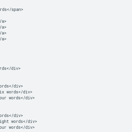
rds</span>

a>

a>

a>

a>

rds</div>

ords</div>

ix words</div>

our words</div>

ords</div>

ight words</div>

our words</div>
