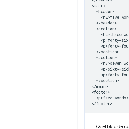
<main>

  <header>

    <h2>five wor
  </header>

  <section>

    <h2>three wo
    <p>forty-six
    <p>forty-fou
  </section>

  <section>

    <h3>seven wo
    <p>sixty-eig
    <p>forty-fou
  </section>

</main>

<footer>

  <p>five words</
Quel bloc de co