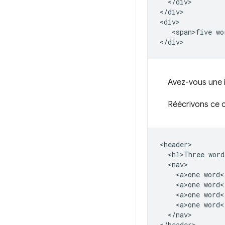
  </div>

</div>

<div>

   <span>five wo
Avez-vous une i
Réécrivons ce 
<header>

  <h1>Three word
  <nav>

    <a>one word</
    <a>one word</
    <a>one word</
    <a>one word</
  </nav>

</header>
