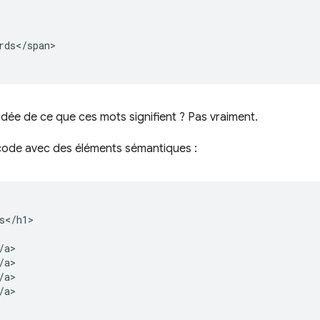
rds</span>

dée de ce que ces mots signifient ? Pas vraiment.
code avec des éléments sémantiques :
s</h1>

a>

a>

a>

a>
