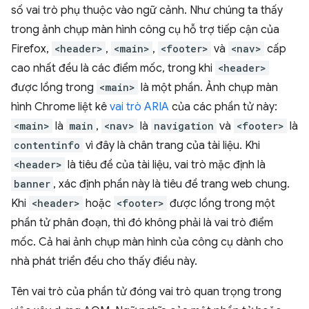
số vai trò phụ thuộc vào ngữ cảnh. Như chúng ta thấy
trong ảnh chụp màn hình công cụ hỗ trợ tiếp cận của
Firefox,
<header>
,
<main>
,
<footer>
và
<nav>
cấp
cao nhất đều là các điểm mốc, trong khi
<header>
được lồng trong
<main>
là một phần. Ảnh chụp màn
hình Chrome liệt kê
vai trò ARIA
của các phần tử này:
<main>
là
main
,
<nav>
là
navigation
và
<footer>
là
contentinfo
vì đây là chân trang của tài liệu. Khi
<header>
là tiêu đề của tài liệu, vai trò mặc định là
banner
, xác định phần này là tiêu đề trang web chung.
Khi
<header>
hoặc
<footer>
được lồng trong một
phần tử phân đoạn, thì đó không phải là vai trò điểm
mốc. Cả hai ảnh chụp màn hình của công cụ dành cho
nhà phát triển đều cho thấy điều này.
Tên vai trò của phần tử đóng vai trò quan trọng trong