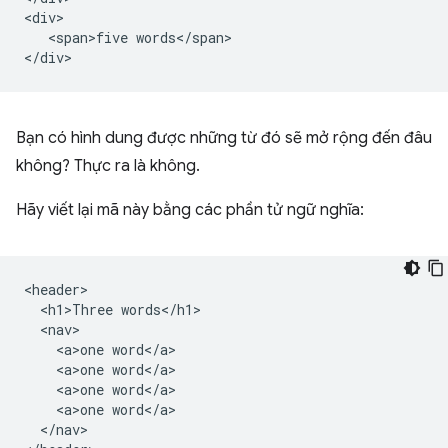
<div>

   <span>five words</span>

Bạn có hình dung được những từ đó sẽ mở rộng đến đâu
không? Thực ra là không.
Hãy viết lại mã này bằng các phần tử ngữ nghĩa:
<header>

  <h1>Three words</h1>

  <nav>

    <a>one word</a>

    <a>one word</a>

    <a>one word</a>

    <a>one word</a>

  </nav>
