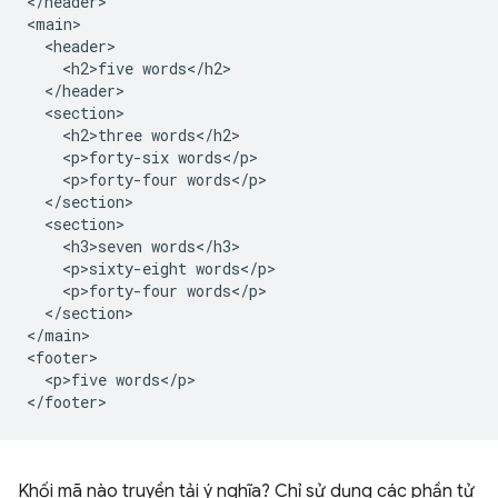
</header>

<main>

  <header>

    <h2>five words</h2>

  </header>

  <section>

    <h2>three words</h2>

    <p>forty-six words</p>

    <p>forty-four words</p>

  </section>

  <section>

    <h3>seven words</h3>

    <p>sixty-eight words</p>

    <p>forty-four words</p>

  </section>

</main>

<footer>

  <p>five words</p>

Khối mã nào truyền tải ý nghĩa? Chỉ sử dụng các phần tử