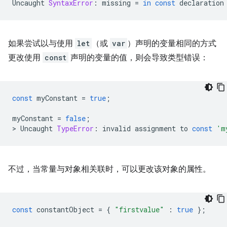
Uncaught
SyntaxError
:
missing
=
in
const
declaration
如果尝试以与使用
let
（或
var
）声明的变量相同的方式
更改使用
const
声明的变量的值，则会导致类型错误：
const
myConstant
=
true
;
myConstant
=
false
;
>
Uncaught
TypeError
:
invalid
assignment
to
const
'm
不过，当常量与对象相关联时，可以更改该对象的属性。
const
constantObject
=
{
"firstvalue"
:
true
};