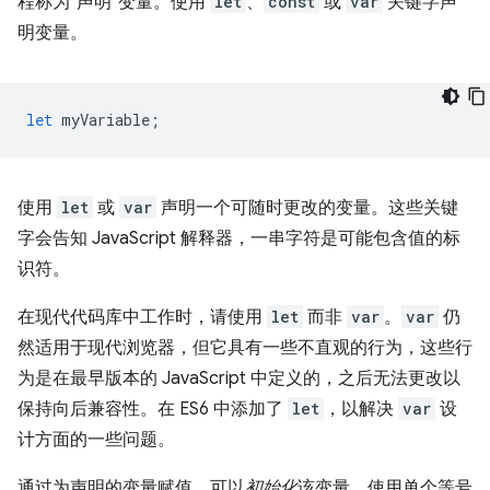
程称为“声明”变量。使用
let
、
const
或
var
关键字声
明变量。
let
myVariable
;
使用
let
或
var
声明一个可随时更改的变量。这些关键
字会告知 JavaScript 解释器，一串字符是可能包含值的标
识符。
在现代代码库中工作时，请使用
let
而非
var
。
var
仍
然适用于现代浏览器，但它具有一些不直观的行为，这些行
为是在最早版本的 JavaScript 中定义的，之后无法更改以
保持向后兼容性。在 ES6 中添加了
let
，以解决
var
设
计方面的一些问题。
通过为声明的变量赋值，可以
初始化
该变量。使用单个等号