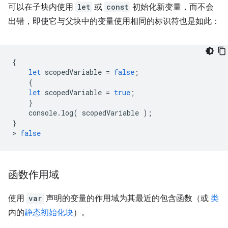
可以在子块内使用
let
或
const
初始化新变量，而不会
出错，即使它与父块中的变量使用相同的标识符也是如此：
{
let
scopedVariable
=
false
;
{
let
scopedVariable
=
true
;
}
console
.
log
(
scopedVariable
);
}
>
false
函数作用域
使用
var
声明的变量的作用域为其最近的包含函数（或
类
内的
静态初始化块
）。