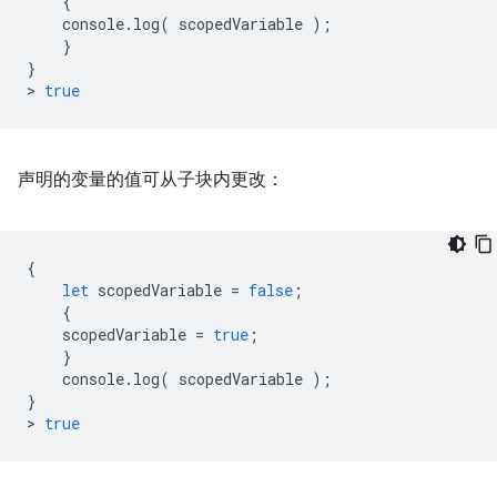
{
console
.
log
(
scopedVariable
);
}
}
>
true
声明的变量的值可从子块内更改：
{
let
scopedVariable
=
false
;
{
scopedVariable
=
true
;
}
console
.
log
(
scopedVariable
);
}
>
true