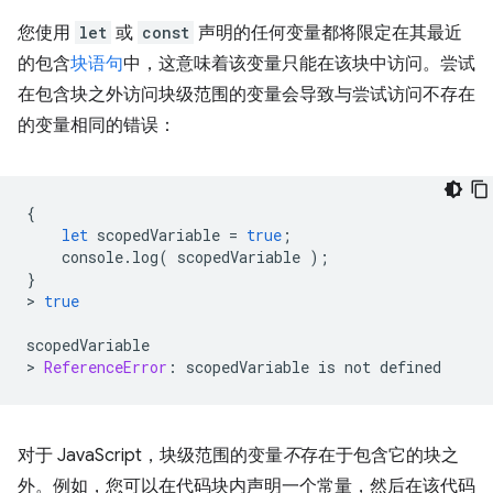
您使用
let
或
const
声明的任何变量都将限定在其最近
的包含
块语句
中，这意味着该变量只能在该块中访问。尝试
在包含块之外访问块级范围的变量会导致与尝试访问不存在
的变量相同的错误：
{
let
scopedVariable
=
true
;
console
.
log
(
scopedVariable
);
}
>
true
scopedVariable
>
ReferenceError
:
scopedVariable
is
not
defined
对于 JavaScript，块级范围的变量
不
存在于包含它的块之
外。例如，您可以在代码块内声明一个常量，然后在该代码