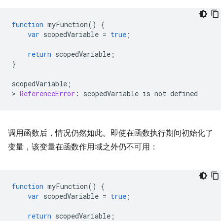
function
myFunction
()
{
var
scopedVariable
=
true
;
return
scopedVariable
;
}
scopedVariable
;
>
ReferenceError
:
scopedVariable
is
not
defined
调用函数后，情况仍然如此。即使在函数执行期间初始化了
变量，该变量在函数作用域之外仍不可用：
function
myFunction
()
{
var
scopedVariable
=
true
;
return
scopedVariable
;