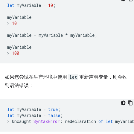
let
myVariable
=
10
;
myVariable
>
10
myVariable
=
myVariable
*
myVariable
;
myVariable
>
100
如果您尝试在生产环境中使用
let
重新声明变量，则会收
到语法错误：
let
myVariable
=
true
;
let
myVariable
=
false
;
>
Uncaught
SyntaxError
:
redeclaration
of
let
myVaria