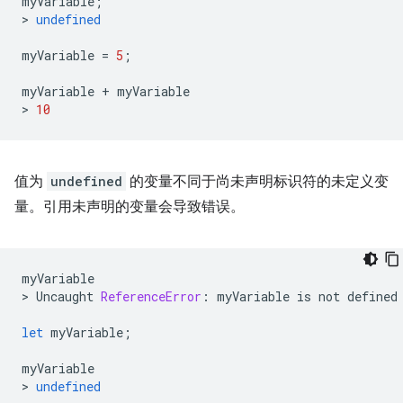
myVariable
;
>
undefined
myVariable
=
5
;
myVariable
+
myVariable
>
10
值为
undefined
的变量不同于尚未声明标识符的未定义变
量。引用未声明的变量会导致错误。
myVariable
>
Uncaught
ReferenceError
:
myVariable
is
not
defined
let
myVariable
;
myVariable
>
undefined