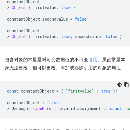
constantObject
>
Object
{
firstvalue
:
true
}
constantObject
.
secondvalue
=
false
;
constantObject
>
Object
{
firstvalue
:
true
,
secondvalue
:
false
}
包含对象的常量是对可变数据值的不可变
引用
。虽然常量本
身无法更改，但可以更改、添加或移除引用的对象的属性：
const
constantObject
=
{
"firstvalue"
:
true
};
constantObject
=
false
>
Uncaught
TypeError
:
invalid
assignment
to
const
'c