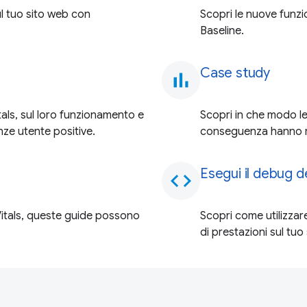
ul tuo sito web con
Scopri le nuove funzio
Baseline.
Case study
bar_chart
tals, sul loro funzionamento e
Scopri in che modo le
nze utente positive.
conseguenza hanno re
Esegui il debug 
code
itals, queste guide possono
Scopri come utilizza
di prestazioni sul tuo