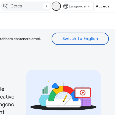
/
Accedi
otrebbero contenere errori.
le
icativo
mangono
nti