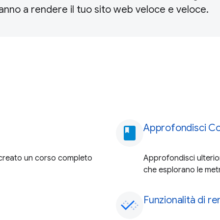
ranno a rendere il tuo sito web veloce e veloce.
Approfondisci Co
book
o creato un corso completo
Approfondisci ulterio
che esplorano le metr
Funzionalità di r