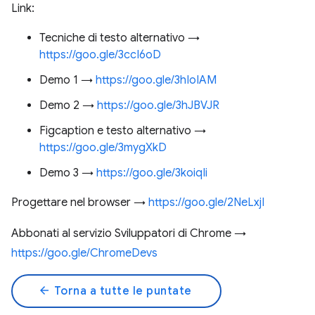
Link:
Tecniche di testo alternativo →
https://goo.gle/3ccI6oD
Demo 1 →
https://goo.gle/3hIoIAM
Demo 2 →
https://goo.gle/3hJBVJR
Figcaption e testo alternativo →
https://goo.gle/3mygXkD
Demo 3 →
https://goo.gle/3koiqIi
Progettare nel browser →
https://goo.gle/2NeLxjI
Abbonati al servizio Sviluppatori di Chrome →
https://goo.gle/ChromeDevs
arrow_back
Torna a tutte le puntate