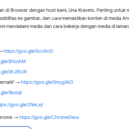
n di Browser dengan host kami, Una Kravets. Penting untuk
sibilitas ke gambar, dan
cara
memastikan konten di media And
 kami mendalami media dan cara bekerja dengan media di laman
 →
https://goo.gle/3ccI6oD
.gle/3hIoIAM
o.gle/3hJBVJR
ternatif →
https://goo.gle/3mygXkD
.gle/3koiqIi
tps://goo.gle/2NeLxjI
Chrome →
https://goo.gle/ChromeDevs