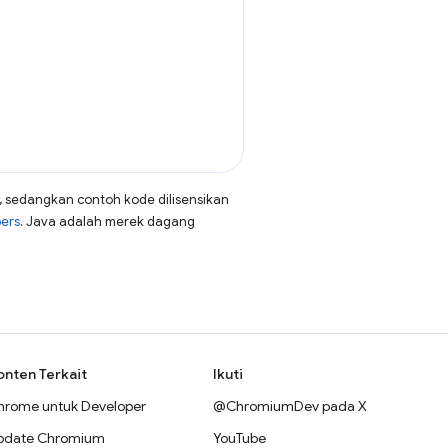
, sedangkan contoh kode dilisensikan
pers
. Java adalah merek dagang
onten Terkait
Ikuti
hrome untuk Developer
@ChromiumDev pada X
pdate Chromium
YouTube