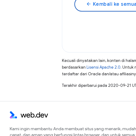
arrow_back
Kembali ke semua
Kecuali dinyatakan lain, konten di hala
berdasarkan
Lisensi Apache 2.0
. Untuk 
terdaftar dari Oracle dan/atau afiliasiny
Terakhir diperbarui pada 2020-09-21 U
Kami ingin membantu Anda membuat situs yang menarik, mudah 
cepat, dan aman yang berfungsi lintas browser, dan untuk semu