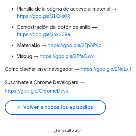
Plantilla de la página de acceso al material →
https://goo.gle/2LQIe0R
Demostración del botón de anillo →
https://goo.gle/36xU08a
Material.io →
https://goo.gle/2Ep6P9b
Visbug →
https://goo.gle/2EfaQwx
Cómo diseñar en el navegador →
https://goo.gle/2NeLxjI
Suscríbete a Chrome Developers →
https://goo.gle/ChromeDevs
arrow_back
Volver a todos los episodios
¿Te resultó útil?