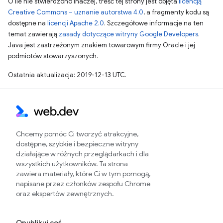
O ile nie stwierdzono inaczej, treść tej strony jest objęta
licencją
Creative Commons – uznanie autorstwa 4.0
, a fragmenty kodu są
dostępne na
licencji Apache 2.0
. Szczegółowe informacje na ten
temat zawierają
zasady dotyczące witryny Google Developers
.
Java jest zastrzeżonym znakiem towarowym firmy Oracle i jej
podmiotów stowarzyszonych.
Ostatnia aktualizacja: 2019-12-13 UTC.
Chcemy pomóc Ci tworzyć atrakcyjne,
dostępne, szybkie i bezpieczne witryny
działające w różnych przeglądarkach i dla
wszystkich użytkowników. Ta strona
zawiera materiały, które Ci w tym pomogą,
napisane przez członków zespołu Chrome
oraz ekspertów zewnętrznych.
Opublikuj coś