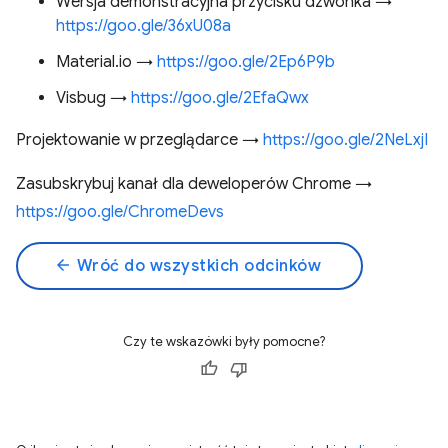
Wersja demonstracyjna przycisku dzwonka →
https://goo.gle/36xU08a
Material.io →
https://goo.gle/2Ep6P9b
Visbug →
https://goo.gle/2EfaQwx
Projektowanie w przeglądarce →
https://goo.gle/2NeLxjI
Zasubskrybuj kanał dla deweloperów Chrome →
https://goo.gle/ChromeDevs
arrow_back
Wróć do wszystkich odcinków
Czy te wskazówki były pomocne?