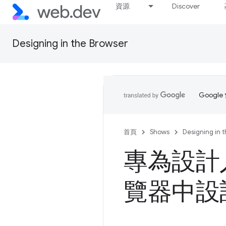
資源
Discover
Designing in the Browser
Goog
首頁
Shows
Designing in 
專為設計
覽器中設