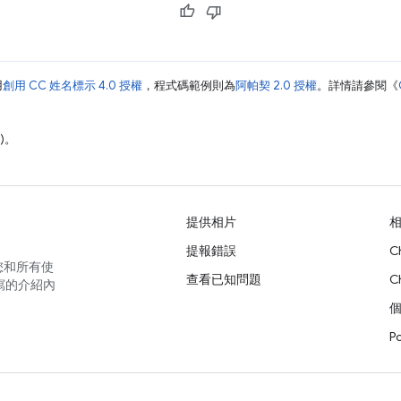
用
創用 CC 姓名標示 4.0 授權
，程式碼範例則為
阿帕契 2.0 授權
。詳情請參閱《
)。
提供相片
提報錯誤
C
您和所有使
查看已知問題
C
寫的介紹內
P