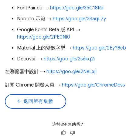
FontPair.co →
https://goo.gle/35C18Ra
Noboto 示範 →
https://goo.gle/2SaqL7y
Google Fonts Beta 版 API →
https://goo.gle/2PE0NI0
Material 上的變數字型 →
https://goo.gle/2EyY8cb
Decovar →
https://goo.gle/2s6kq2i
在瀏覽器中設計 →
https://goo.gle/2NeLxjI
訂閱 Chrome 開發人員 →
https://goo.gle/ChromeDevs
arrow_back
返回所有集數
這對你有幫助嗎？