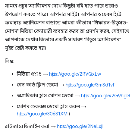
সামনে প্রচুর অ্যানিমেশন দেখে কিছুটা বমি হতে পারে তারাও
উপভোগ করতে পারে। আপনার সাইট। আপনার ওয়েবসাইটে
ক্রমান্বয়ে অ্যানিমেশন বাড়াতে আমরা কীভাবে "প্রিফারস-রিডুসড-
মোশন" মিডিয়া ক্যোয়ারী ব্যবহার করব তা প্রদর্শন করব, সেইসাথে
আপনাকে দেখাব কিভাবে একটি সাধারণ "রিডুস অ্যানিমেশন"
সুইচ তৈরি করতে হয়।
লিঙ্ক:
মিডিয়া প্রশ্ন 5 →
https://goo.gle/2RVQxLw
বেস কার্ড ফ্লিপ ডেমো →
https://goo.gle/3mSd1vf
অগ্রাধিকার হ্রাস মোশন ডেমো →
https://goo.gle/2G9hgl8
মোশন চেকবক্স ডেমো হ্রাস করুন →
https://goo.gle/306S1XM
৷
ব্রাউজারে ডিজাইন করা →
https://goo.gle/2NeLxjI