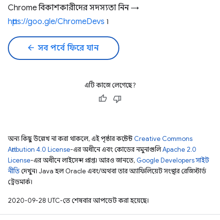
Chrome বিকাশকারীদের সদস্যতা নিন →
https://goo.gle/ChromeDevs
৷
arrow_back
সব পর্বে ফিরে যান
এটি কাজে লেগেছে?
অন্য কিছু উল্লেখ না করা থাকলে, এই পৃষ্ঠার কন্টেন্ট
Creative Commons
Attribution 4.0 License
-এর অধীনে এবং কোডের নমুনাগুলি
Apache 2.0
License
-এর অধীনে লাইসেন্স প্রাপ্ত। আরও জানতে,
Google Developers সাইট
নীতি
দেখুন। Java হল Oracle এবং/অথবা তার অ্যাফিলিয়েট সংস্থার রেজিস্টার্ড
ট্রেডমার্ক।
2020-09-28 UTC-তে শেষবার আপডেট করা হয়েছে।