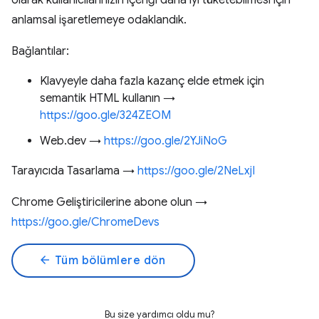
olarak kullanıcılarınızın içeriği daha iyi tüketebilmesi için
anlamsal işaretlemeye odaklandık.
Bağlantılar:
Klavyeyle daha fazla kazanç elde etmek için
semantik HTML kullanın →
https://goo.gle/324ZEOM
Web.dev →
https://goo.gle/2YJiNoG
Tarayıcıda Tasarlama →
https://goo.gle/2NeLxjI
Chrome Geliştiricilerine abone olun →
https://goo.gle/ChromeDevs
arrow_back
Tüm bölümlere dön
Bu size yardımcı oldu mu?