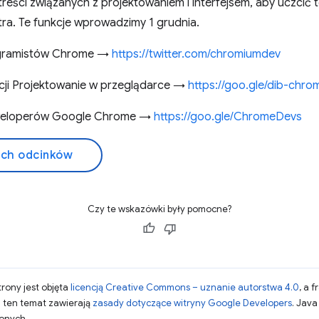
ści związanych z projektowaniem i interfejsem, aby uczcić te
utra. Te funkcje wprowadzimy 1 grudnia.
programistów Chrome →
https://twitter.com/chromiumdev
ekcji Projektowanie w przeglądarce →
https://goo.gle/dib-chro
eweloperów Google Chrome →
https://goo.gle/ChromeDevs
ich odcinków
Czy te wskazówki były pomocne?
strony jest objęta
licencją Creative Commons – uznanie autorstwa 4.0
, a 
a ten temat zawierają
zasady dotyczące witryny Google Developers
. Jav
zonych.