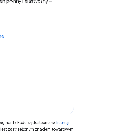
n płynny i elastyczny –
me
fragmenty kodu są dostępne na
licencji
a jest zastrzeżonym znakiem towarowym