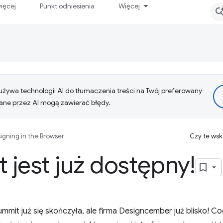
ięcej
Punkt odniesienia
Więcej
żywa technologii AI do tłumaczenia treści na Twój preferowany
ne przez AI mogą zawierać błędy.
igning in the Browser
Czy te ws
t jest już dostępny!
mit już się skończyła, ale firma Designcember już blisko! Co