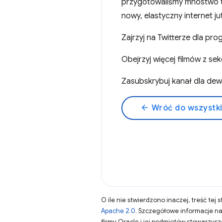
przygotowaliśmy mnóstwo tre
nowy, elastyczny internet j
Zajrzyj na Twitterze dla 
Obejrzyj więcej filmów z s
Zasubskrybuj kanał dla d
arrow_back
Wróć do wszystk
O ile nie stwierdzono inaczej, treść tej 
Apache 2.0
. Szczegółowe informacje n
firmy Oracle i jej podmiotów stowarzys