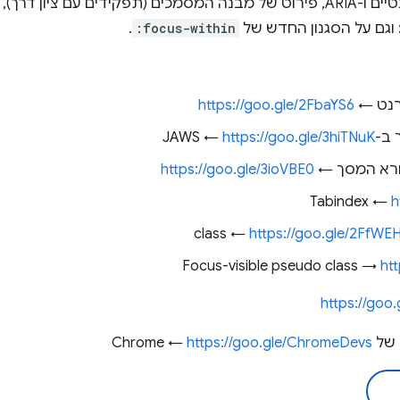
נעבור על תפקידי HTML סמנטיים ו-ARIA, פירוט של מבנה המסמכים (תפקידים ע
 וגם על הסגנון החדש של
:focus-within
.
https://goo.gle/2FbaYS6
JA ←
https://goo.gle/3hiTNuK
ורא המסך ←
https://goo.gle/3ioVBE0
Tabindex ←
h
https://goo.gle/2FfWE
ht
https://goo.
Ch ←
https://goo.gle/ChromeDevs