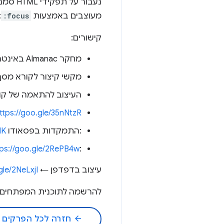
מעוצבים באמצעות
:focus
:
קישורים:
מחקר Almanac באינטרנט ←
מקשי קיצור לקורא מסך ב-WS
העיצוב להתאמה של ק
ttps://goo.gle/35nNtzR
:התמקדות בפסאודו class ←
HK
tps://goo.gle/2RePB4w
:Focus-visible pseudo class →
עיצוב בדפדפן ←
gle/2NeLxjI
להרשמה לתוכנית המפתחים של rome
arrow_back
חזרה לכל הפרקים