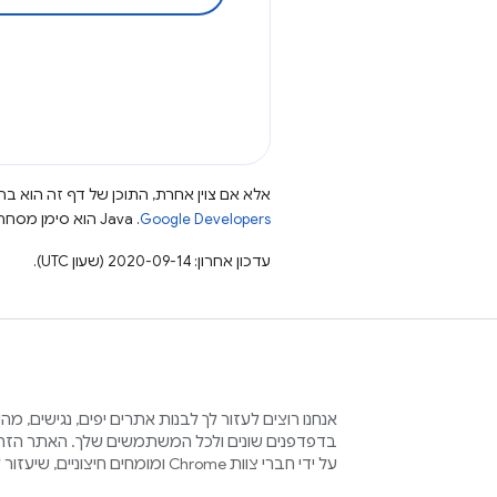
אלא אם צוין אחרת, התוכן של דף זה הוא ברי
Google Developers‏
.‏ Java הוא סימן מסחרי רשום של חברת Oracle ו/או של השותפים העצמאיים שלה.
עדכון אחרון: 2020-09-14 (שעון UTC).
אנחנו רוצים לעזור לך לבנות אתרים יפים, נגישים, מ
בדפדפנים שונים ולכל המשתמשים שלך. האתר הזה 
על ידי חברי צוות Chrome ומומחים חיצוניים, שיעזור לכם בתהליך הזה.