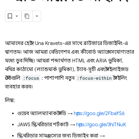
আমাদের হোস্ট, Una Kravets-এর সাথে ব্রাউজারে ডিজাইনিং-এ
স্বাগতম। আজ আমরা নেভিগেশন এবং কীবোর্ড অ্যাক্সেসযোগ্যতার
মধ্যে ডুব দিচ্ছি। আমরা শব্দার্থগত HTML এবং ARIA ভূমিকা,
নথির কাঠামো (ল্যান্ডমার্ক ভূমিকা), ট্যাব-সূচী এবং স্টাইলাইজড
স্টেটগুলি
:focus
: পাশাপাশি নতুন
:focus-within
স্টাইলিং
ব্যবহার করব।
লিঙ্ক:
ওয়েব অ্যালম্যানাক স্টাডি →
https://goo.gle/2FbaYS6
JAWS স্ক্রিনরিডার শর্টকাট →
https://goo.gle/3hiTNuK
স্ক্রিনরিডার সামঞ্জস্যের জন্য ডিজাইন করা →