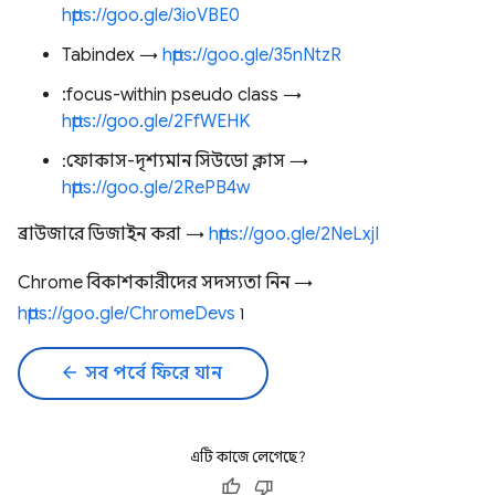
https://goo.gle/3ioVBE0
Tabindex →
​​https://goo.gle/35nNtzR
:focus-within pseudo class →
https://goo.gle/2FfWEHK
:ফোকাস-দৃশ্যমান সিউডো ক্লাস →
https://goo.gle/2RePB4w
ব্রাউজারে ডিজাইন করা →
https://goo.gle/2NeLxjI
Chrome বিকাশকারীদের সদস্যতা নিন →
https://goo.gle/ChromeDevs
৷
arrow_back
সব পর্বে ফিরে যান
এটি কাজে লেগেছে?