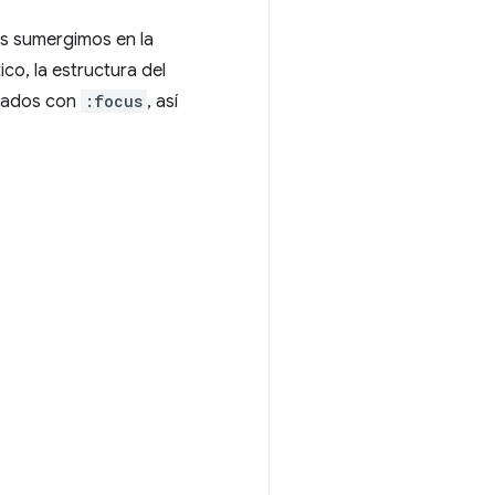
os sumergimos en la
co, la estructura del
izados con
:focus
, así