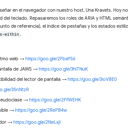
iseñar en el navegador con nuestro host, Una Kravets. Hoy n
ad del teclado. Repasaremos los roles de ARIA y HTML semánti
to de referencia), el índice de pestañas y los estados estil
s-within
.
oritmo web →
https://goo.gle/2FbaYS6
pantalla de JAWS →
https://goo.gle/3hiTNuK
bilidad del lector de pantalla →
https://goo.gle/3ioVBE0
oo.gle/35nNtzR
pseudoclase →
https://goo.gle/2FfWEHK
sible →
https://goo.gle/2RePB4w
ador →
https://goo.gle/2NeLxjI