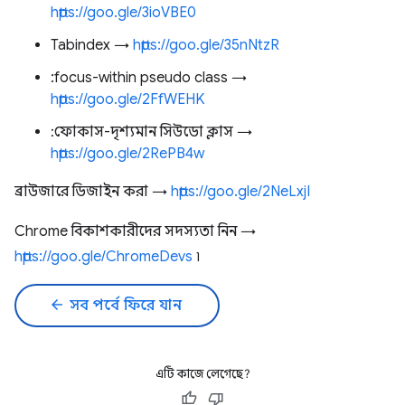
https://goo.gle/3ioVBE0
Tabindex →
​​https://goo.gle/35nNtzR
:focus-within pseudo class →
https://goo.gle/2FfWEHK
:ফোকাস-দৃশ্যমান সিউডো ক্লাস →
https://goo.gle/2RePB4w
ব্রাউজারে ডিজাইন করা →
https://goo.gle/2NeLxjI
Chrome বিকাশকারীদের সদস্যতা নিন →
https://goo.gle/ChromeDevs
৷
arrow_back
সব পর্বে ফিরে যান
এটি কাজে লেগেছে?