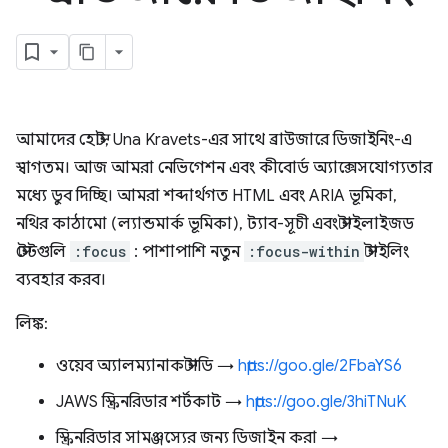
আমাদের হোস্ট, Una Kravets-এর সাথে ব্রাউজারে ডিজাইনিং-এ
স্বাগতম। আজ আমরা নেভিগেশন এবং কীবোর্ড অ্যাক্সেসযোগ্যতার
মধ্যে ডুব দিচ্ছি। আমরা শব্দার্থগত HTML এবং ARIA ভূমিকা,
নথির কাঠামো (ল্যান্ডমার্ক ভূমিকা), ট্যাব-সূচী এবং স্টাইলাইজড
স্টেটগুলি
:focus
: পাশাপাশি নতুন
:focus-within
স্টাইলিং
ব্যবহার করব।
লিঙ্ক:
ওয়েব অ্যালম্যানাক স্টাডি →
https://goo.gle/2FbaYS6
JAWS স্ক্রিনরিডার শর্টকাট →
https://goo.gle/3hiTNuK
স্ক্রিনরিডার সামঞ্জস্যের জন্য ডিজাইন করা →