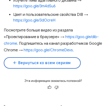
Изучите темы адаптивного дизайна →
https://goo.gle/3m4dSu6
Цвет и пользовательские свойства DIB →
https://goo.gle/3dOcreH
Посмотрите больше видео из раздела
«Проектирование в браузере» →
https://goo.gle/dib-
chrome.
Подпишитесь на канал разработчиков Google
Chrome →
https://goo.gle/ChromeDevs.
arrow_back
Вернуться ко всем сериям
Эта информация оказалась полезной?