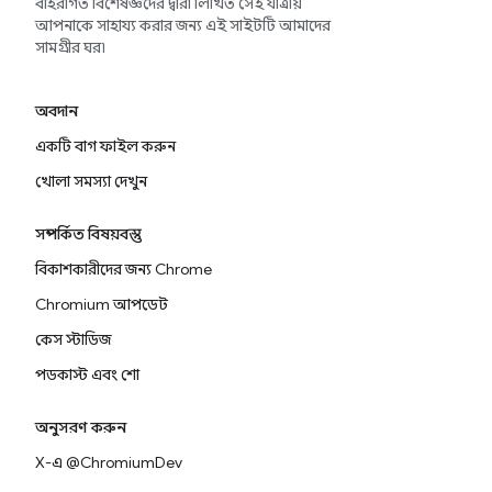
বহিরাগত বিশেষজ্ঞদের দ্বারা লিখিত সেই যাত্রায়
আপনাকে সাহায্য করার জন্য এই সাইটটি আমাদের
সামগ্রীর ঘর৷
অবদান
একটি বাগ ফাইল করুন
খোলা সমস্যা দেখুন
সম্পর্কিত বিষয়বস্তু
বিকাশকারীদের জন্য Chrome
Chromium আপডেট
কেস স্টাডিজ
পডকাস্ট এবং শো
অনুসরণ করুন
X-এ @ChromiumDev