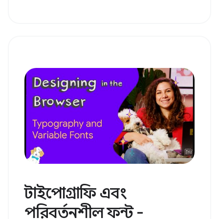
টাইপোগ্রাফি এবং
পরিবর্তনশীল ফন্ট -