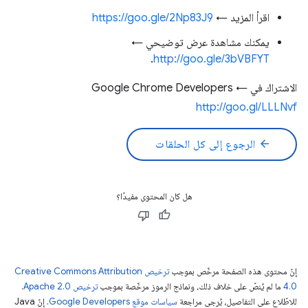
اقرأ المزيد ←
https://goo.gle/2Np83J9
يمكنك مشاهدة عرض توضيحي ←
.
http://goo.gle/3bVBFYT
الاشتراك في Google Chrome Developers ←
http://goo.gl/LLLNvf
arrow_back
الرجوع إلى كل الحلقات
هل كان المحتوى مفيدًا؟
إنّ محتوى هذه الصفحة مرخّص بموجب
ترخيص Creative Commons Attribution
4.0‏
ما لم يُنصّ على خلاف ذلك، ونماذج الرموز مرخّصة بموجب
ترخيص Apache 2.0‏
.
للاطّلاع على التفاصيل، يُرجى مراجعة
سياسات موقع Google Developers‏
. إنّ Java