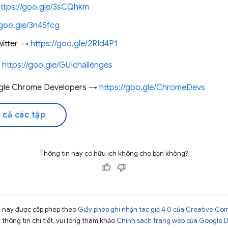
ttps://goo.gle/3sCQhkm
/goo.gle/3n4Sfcg
witter →
https://goo.gle/2RId4P1
→
https://goo.gle/GUIchallenges
ogle Chrome Developers →
https://goo.gle/ChromeDevs
 cả các tập
Thông tin này có hữu ích không cho bạn không?
ng này được cấp phép theo
Giấy phép ghi nhận tác giả 4.0 của Creative C
t thông tin chi tiết, vui lòng tham khảo
Chính sách trang web của Google 