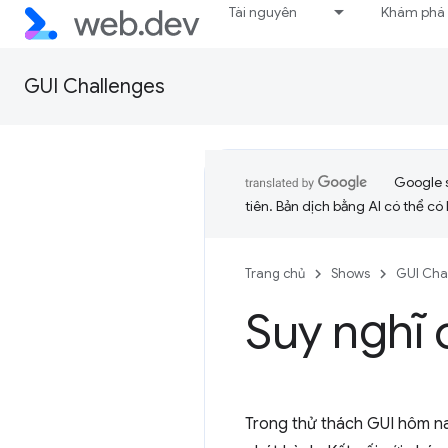
Tài nguyên
Khám phá
GUI Challenges
Google 
tiên. Bản dịch bằng AI có thể có l
Trang chủ
Shows
GUI Cha
Suy nghĩ 
Trong thử thách GUI hôm nay