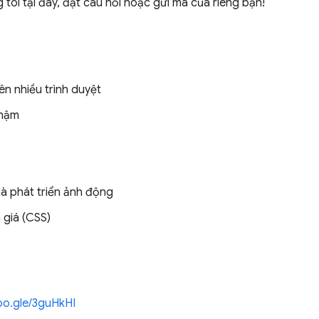
 tôi tại đây, đặt câu hỏi hoặc gửi mã của riêng bạn!
ên nhiều trình duyệt
chậm
à phát triển ảnh động
 giá (CSS)
goo.gle/3guHkHI