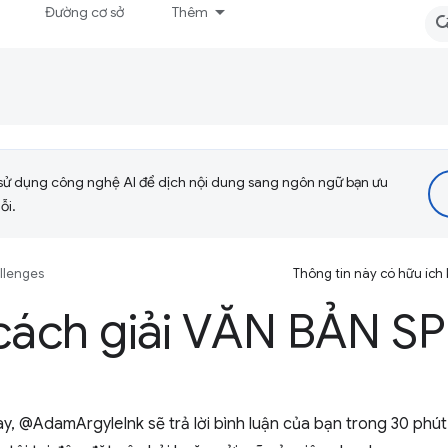
Đường cơ sở
Thêm
sử dụng công nghệ AI để dịch nội dung sang ngôn ngữ bạn ưu
ỗi.
llenges
Thông tin này có hữu ích
cách giải VĂN BẢN SP
, @AdamArgyleInk sẽ trả lời bình luận của bạn trong 30 phút 