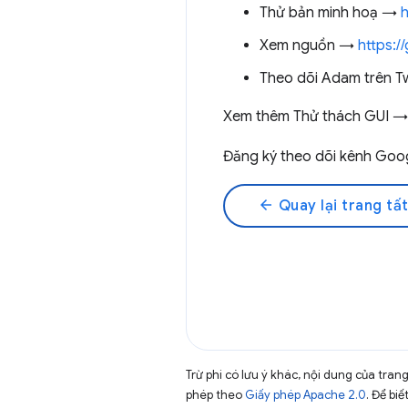
Thử bản minh hoạ →
h
Xem nguồn →
https:/
Theo dõi Adam trên T
Xem thêm Thử thách GUI 
Đăng ký theo dõi kênh Go
arrow_back
Quay lại trang tất
Trừ phi có lưu ý khác, nội dung của tra
phép theo
Giấy phép Apache 2.0
. Để biế