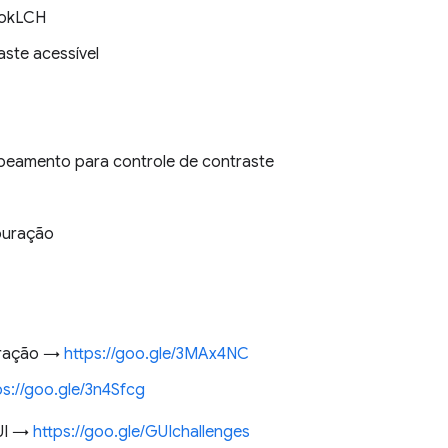
 okLCH
aste acessível
apeamento para controle de contraste
puração
tração →
https://goo.gle/3MAx4NC
ps://goo.gle/3n4Sfcg
GUI →
https://goo.gle/GUIchallenges