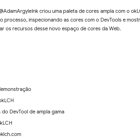
, @AdamArgyleInk criou uma paleta de cores ampla com o okL
do processo, inspecionando as cores com o DevTools e mostr
tar os recursos desse novo espaço de cores da Web.
 demonstração
 okLCH
es do DevTool de ampla gama
 okLCH
 oklch.com