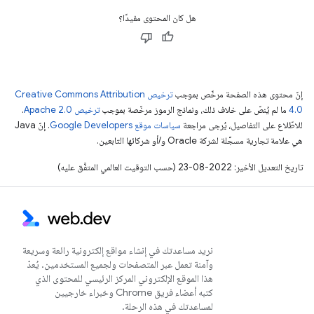
هل كان المحتوى مفيدًا؟
إنّ محتوى هذه الصفحة مرخّص بموجب
ترخيص Creative Commons Attribution
4.0‏
ما لم يُنصّ على خلاف ذلك، ونماذج الرموز مرخّصة بموجب
ترخيص Apache 2.0‏
.
للاطّلاع على التفاصيل، يُرجى مراجعة
سياسات موقع Google Developers‏
. إنّ Java
هي علامة تجارية مسجَّلة لشركة Oracle و/أو شركائها التابعين.
تاريخ التعديل الأخير: 2022-08-23 (حسب التوقيت العالمي المتفَّق عليه)
نريد مساعدتك في إنشاء مواقع إلكترونية رائعة وسريعة
وآمنة تعمل عبر المتصفحات ولجميع المستخدمين. يُعدّ
هذا الموقع الإلكتروني المركز الرئيسي للمحتوى الذي
كتبه أعضاء فريق Chrome وخبراء خارجيين
لمساعدتك في هذه الرحلة.