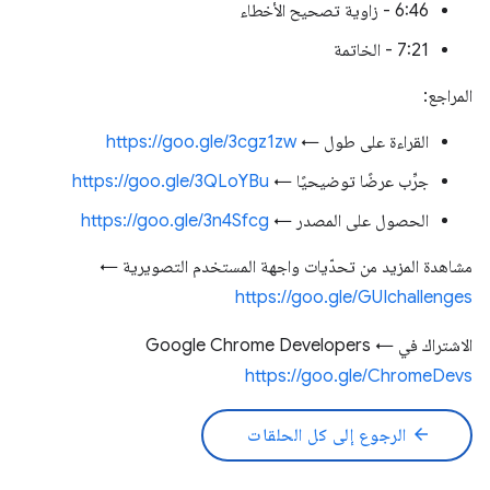
6:46 - زاوية تصحيح الأخطاء
7:21 - الخاتمة
المراجع:
القراءة على طول ←
https://goo.gle/3cgz1zw
جرِّب عرضًا توضيحيًا ←
https://goo.gle/3QLoYBu
الحصول على المصدر ←
https://goo.gle/3n4Sfcg
مشاهدة المزيد من تحدّيات واجهة المستخدم التصويرية ←
https://goo.gle/GUIchallenges
الاشتراك في Google Chrome Developers ←
https://goo.gle/ChromeDevs
arrow_back
الرجوع إلى كل الحلقات