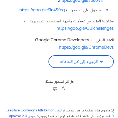
.
https://goo.gle/3S60V1i
الحصول على المصدر ←
https://goo.gle/3n4Sfcg
مشاهدة المزيد من تحدّيات واجهة المستخدم التصويرية ←
https://goo.gle/GUIchallenges
الاشتراك في Google Chrome Developers ←
https://goo.gle/ChromeDevs
arrow_back
الرجوع إلى كل الحلقات
هل كان المحتوى مفيدًا؟
إنّ محتوى هذه الصفحة مرخّص بموجب
ترخيص Creative Commons Attribution
4.0‏
ما لم يُنصّ على خلاف ذلك، ونماذج الرموز مرخّصة بموجب
ترخيص Apache 2.0‏
.