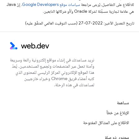
للاطّلاع على التفاصيل، يُرجى مراجعة
سياسات موقع Google Developers‏
. إنّ Java
هي علامة تجارية مسجَّلة لشركة Oracle و/أو شركائها التابعين.
تاريخ التعديل الأخير: 2022-07-27 (حسب التوقيت العالمي المتفَّق عليه)
نريد مساعدتك في إنشاء مواقع إلكترونية رائعة وسريعة
وآمنة تعمل عبر المتصفحات ولجميع المستخدمين. يُعدّ
هذا الموقع الإلكتروني المركز الرئيسي للمحتوى الذي
كتبه أعضاء فريق Chrome وخبراء خارجيين
لمساعدتك في هذه الرحلة.
مساهمة
الإبلاغ عن خطأ
الاطّلاع على المشاكل المفتوحة
محتوى ذو صلة