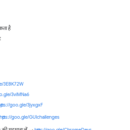
कता है
ट
gle/3E8K72W
goo.gle/3viMNa6
ttps://goo.gle/3jyxgxF
https://goo.gle/GUIchallenges