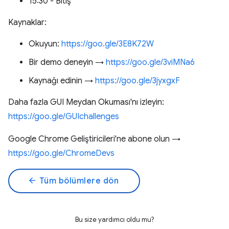
15:30 - Bitiş
Kaynaklar:
Okuyun:
https://goo.gle/3E8K72W
Bir demo deneyin →
https://goo.gle/3viMNa6
Kaynağı edinin →
https://goo.gle/3jyxgxF
Daha fazla GUI Meydan Okuması'nı izleyin:
https://goo.gle/GUIchallenges
Google Chrome Geliştiricileri'ne abone olun →
https://goo.gle/ChromeDevs
arrow_back
Tüm bölümlere dön
Bu size yardımcı oldu mu?