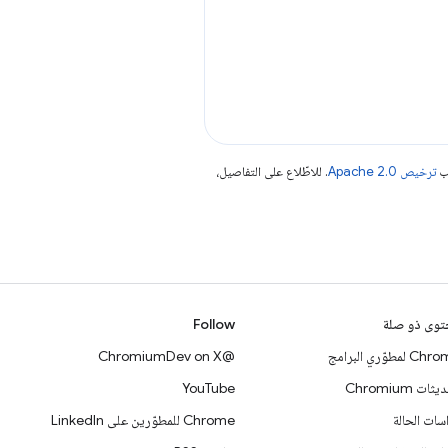
جب
ترخيص Apache 2.0‏
. للاطّلاع على التفاصيل،
وى ذو صلة
Follow
 لمطوّري البرامج
@ChromiumDev on X
ات Chromium
YouTube
سات الحالة
Chrome للمطوّرين على LinkedIn