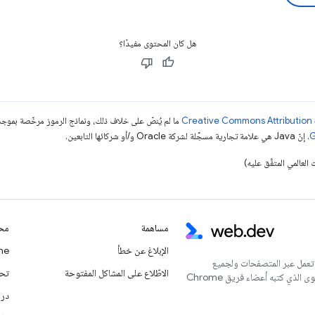
هل كان المحتوى مفيدًا؟
ما لم يُنصّ على خلاف ذلك، ونماذج الرموز مرخّصة بمو
. إنّ Java هي علامة تجارية مسجَّلة لشركة Oracle و/أو شركائها التابعين.
مساهمة
محت
الإبلاغ عن خطأ
Chrome
 تعمل عبر المتصفحات ولجميع
الاطّلاع على المشاكل المفتوحة
تحديث
المستخدمين. يُعدّ هذا الموقع الإلكتروني المركز الرئيسي للمحتوى الذي كتبه أعضاء فريق Chrome
درا