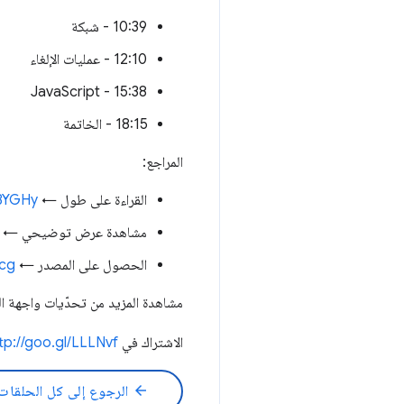
10:39 - شبكة
12:10 - عمليات الإلغاء
15:38 - JavaScript
18:15 - الخاتمة
المراجع:
القراءة على طول ←
xBYGHy
مشاهدة عرض توضيحي ←
الحصول على المصدر ←
fcg
مشاهدة المزيد من تحدّيات واجهة 
الاشتراك في Google Chrome Developers ←
tp://goo.gl/LLLNvf
arrow_back
الرجوع إلى كل الحلقات