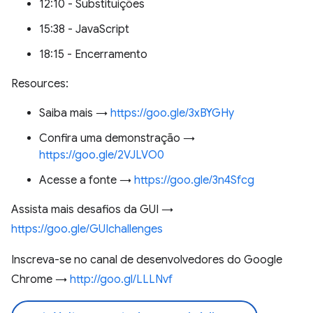
12:10 - Substituições
15:38 - JavaScript
18:15 - Encerramento
Resources:
Saiba mais →
https://goo.gle/3xBYGHy
Confira uma demonstração →
https://goo.gle/2VJLVO0
Acesse a fonte →
https://goo.gle/3n4Sfcg
Assista mais desafios da GUI →
https://goo.gle/GUIchallenges
Inscreva-se no canal de desenvolvedores do Google
Chrome →
http://goo.gl/LLLNvf