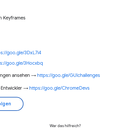
n Keyframes
ps://goo.gle/3DxL7i4
ps://goo.gle/3Hocxbq
rungen ansehen →
https://goo.gle/GUIchallenges
Entwickler →
https://goo.gle/ChromeDevs
olgen
War das hilfreich?