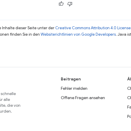
 Inhalte dieser Seite unter der
Creative Commons Attribution 4.0 License
ionen finden Sie in den
Websiterichtlinien von Google Developers
. Java i
Beitragen
Ä
Fehler melden
C
 schnelle
Offene Fragen ansehen
C
r alle
lte, die von
Fa
wurden.
P