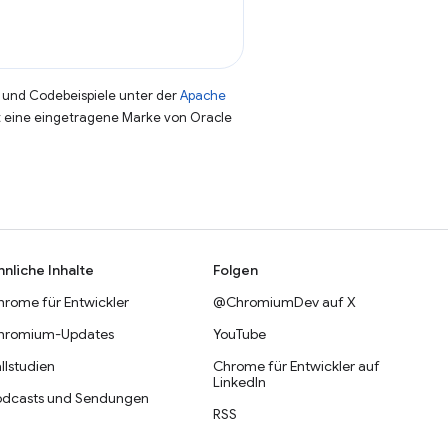
und Codebeispiele unter der
Apache
st eine eingetragene Marke von Oracle
hnliche Inhalte
Folgen
hrome für Entwickler
@ChromiumDev auf X
hromium-Updates
YouTube
llstudien
Chrome für Entwickler auf
LinkedIn
odcasts und Sendungen
RSS