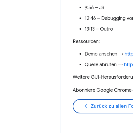
9:56 – JS
12:46 – Debugging vo
13:13 – Outro
Ressourcen:
Demo ansehen →
htt
Quelle abrufen →
htt
Weitere GUI-Herausforde
Abonniere Google Chrome-
arrow_back
Zurück zu allen F