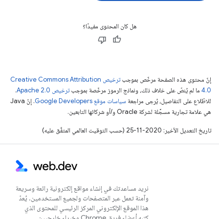
هل كان المحتوى مفيدًا؟
إنّ محتوى هذه الصفحة مرخّص بموجب
ترخيص Creative Commons Attribution
4.0‏
ما لم يُنصّ على خلاف ذلك، ونماذج الرموز مرخّصة بموجب
ترخيص Apache 2.0‏
.
للاطّلاع على التفاصيل، يُرجى مراجعة
سياسات موقع Google Developers‏
. إنّ Java
هي علامة تجارية مسجَّلة لشركة Oracle و/أو شركائها التابعين.
تاريخ التعديل الأخير: 2020-11-25 (حسب التوقيت العالمي المتفَّق عليه)
نريد مساعدتك في إنشاء مواقع إلكترونية رائعة وسريعة
وآمنة تعمل عبر المتصفحات ولجميع المستخدمين. يُعدّ
هذا الموقع الإلكتروني المركز الرئيسي للمحتوى الذي
كتبه أعضاء فريق Chrome وخبراء خارجيين