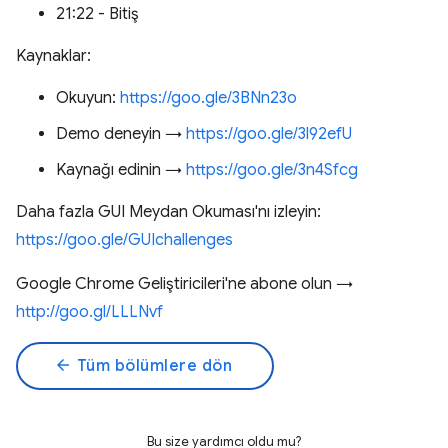
21:22 - Bitiş
Kaynaklar:
Okuyun:
https://goo.gle/3BNn23o
Demo deneyin →
https://goo.gle/3l92efU
Kaynağı edinin →
https://goo.gle/3n4Sfcg
Daha fazla GUI Meydan Okuması'nı izleyin:
https://goo.gle/GUIchallenges
Google Chrome Geliştiricileri'ne abone olun →
http://goo.gl/LLLNvf
arrow_back
Tüm bölümlere dön
Bu size yardımcı oldu mu?