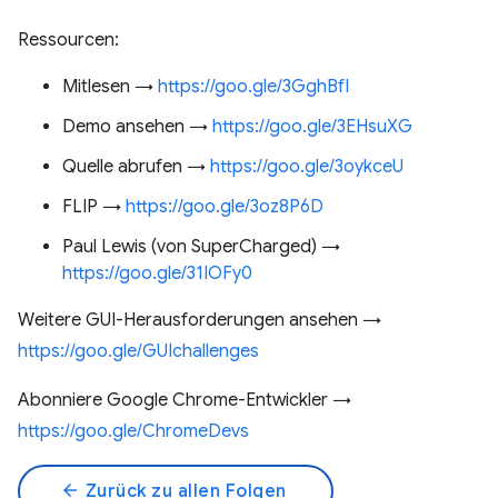
Ressourcen:
Mitlesen →
https://goo.gle/3GghBfI
Demo ansehen →
https://goo.gle/3EHsuXG
Quelle abrufen →
https://goo.gle/3oykceU
FLIP →
https://goo.gle/3oz8P6D
Paul Lewis (von SuperCharged) →
https://goo.gle/31IOFy0
Weitere GUI-Herausforderungen ansehen →
https://goo.gle/GUIchallenges
Abonniere Google Chrome-Entwickler →
https://goo.gle/ChromeDevs
arrow_back
Zurück zu allen Folgen