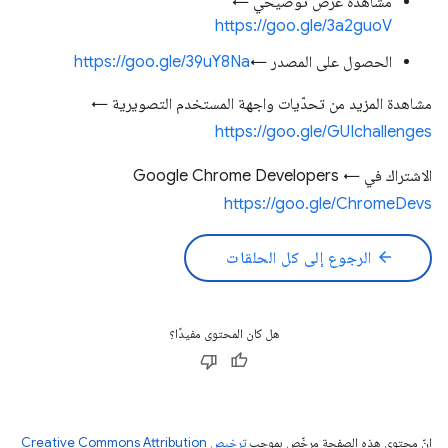
مشاهدة عرض توضيحي ←
https://goo.gle/3a2guoV
الحصول على المصدر ←
https://goo.gle/39uY8Na
مشاهدة المزيد من تحدّيات واجهة المستخدم التصويرية ←
https://goo.gle/GUIchallenges
الاشتراك في Google Chrome Developers ←
https://goo.gle/ChromeDevs
arrow_back
الرجوع إلى كل الحلقات
هل كان المحتوى مفيدًا؟
إنّ محتوى هذه الصفحة مرخّص بموجب
ترخيص Creative Commons Attribution