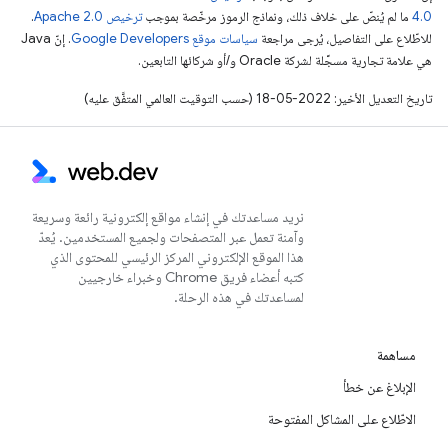
4.0‏
ما لم يُنصّ على خلاف ذلك، ونماذج الرموز مرخّصة بموجب
ترخيص Apache 2.0‏
.
للاطّلاع على التفاصيل، يُرجى مراجعة
سياسات موقع Google Developers‏
. إنّ Java
هي علامة تجارية مسجَّلة لشركة Oracle و/أو شركائها التابعين.
تاريخ التعديل الأخير: 2022-05-18 (حسب التوقيت العالمي المتفَّق عليه)
نريد مساعدتك في إنشاء مواقع إلكترونية رائعة وسريعة
وآمنة تعمل عبر المتصفحات ولجميع المستخدمين. يُعدّ
هذا الموقع الإلكتروني المركز الرئيسي للمحتوى الذي
كتبه أعضاء فريق Chrome وخبراء خارجيين
لمساعدتك في هذه الرحلة.
مساهمة
الإبلاغ عن خطأ
الاطّلاع على المشاكل المفتوحة